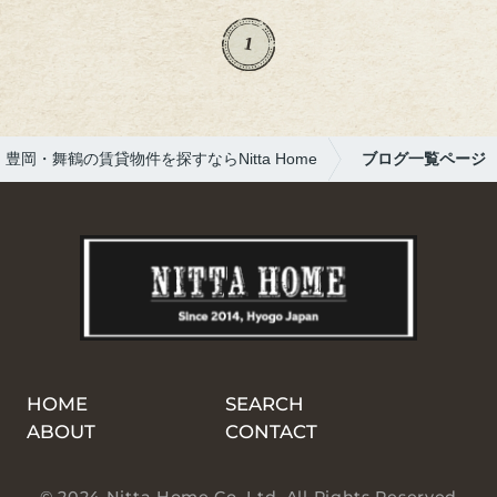
ャリ！よく見ると、なんと吐水口が2箇所つ
いている！「えっ、2つも⁉」とちょっとびっ
1
くりしてしまいました。調べてみると、寒冷
地では効率よく水を送るためにこうした構造
が採用されていることもあるそうです。さら
に雪に埋もれないように、地上に高く突き出
豊岡・舞鶴の賃貸物件を探すならNitta Home
ブログ一覧ページ
していて目立つデザインなんですね～。さす
が北海道！旅先では、何気ない景色の中にも
「地域の個性」があふれていま...
HOME
SEARCH
ABOUT
CONTACT
© 2024 Nitta Home Co. Ltd. All Rights Reserved