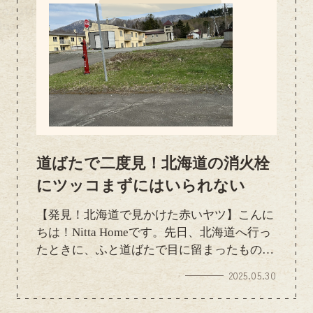
道ばたで二度見！北海道の消火栓
にツッコまずにはいられない
【発見！北海道で見かけた赤いヤツ】こんに
ちは！Nitta Homeです。先日、北海道へ行っ
たときに、ふと道ばたで目に留まったものが
ありました。それがこちらの写真です☆赤く
2025.05.30
てシュッと立った「消火栓」！丹波市ではあ
まり見かけないタイプだったので、ついパシ