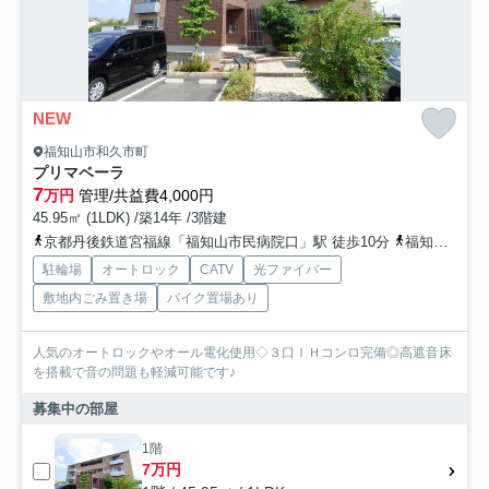
NEW
福知山市和久市町
プリマベーラ
7
万円
管理/共益費4,000円
45.95㎡ (1LDK) /築14年 /3階建
京都丹後鉄道宮福線「福知山市民病院口」駅 徒歩10分
福知山線「福知山」駅 徒歩15分
駐輪場
オートロック
CATV
光ファイバー
敷地内ごみ置き場
バイク置場あり
人気のオートロックやオール電化使用◇３口ＩＨコンロ完備◎高遮音床
を搭載で音の問題も軽減可能です♪
募集中の部屋
1階
7万円