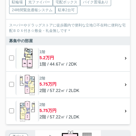
駐輪場
光ファイバー
宅配ボックス
バイク置場あり
24時間緊急通報システム
駐車2台可
スーパーやドラッグストアに徒歩圏内で便利な立地◎不在時に便利な宅
配ＢＯＸ付き☆敷金・礼金無しです＊
募集中の部屋
1階
5.2万円
1階 / 44.67㎡ / 2DK
2階
5.75万円
2階 / 57.22㎡ / 2LDK
2階
5.75万円
2階 / 57.22㎡ / 2LDK