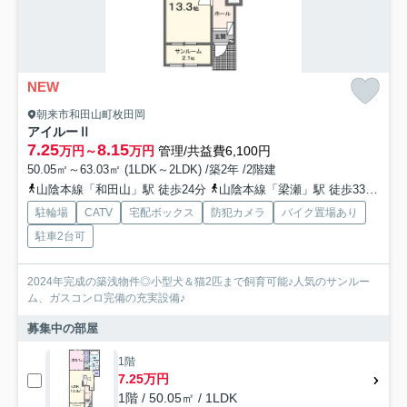
NEW
朝来市和田山町枚田岡
アイルーⅡ
7.25
8.15
万円～
万円
管理/共益費6,100円
50.05㎡～63.03㎡ (1LDK～2LDK) /築2年 /2階建
山陰本線「和田山」駅 徒歩24分
山陰本線「梁瀬」駅 徒歩33分
播
駐輪場
CATV
宅配ボックス
防犯カメラ
バイク置場あり
駐車2台可
2024年完成の築浅物件◎小型犬＆猫2匹まで飼育可能♪人気のサンルー
ム、ガスコンロ完備の充実設備♪
募集中の部屋
1階
7.25万円
1階 / 50.05㎡ / 1LDK