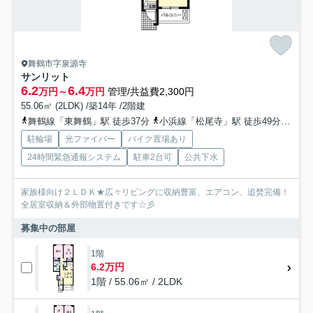
舞鶴市字泉源寺
サンリット
6.2
6.4
万円～
万円
管理/共益費2,300円
55.06㎡ (2LDK) /築14年 /2階建
舞鶴線「東舞鶴」駅 徒歩37分
小浜線「松尾寺」駅 徒歩49分
舞鶴
駐輪場
光ファイバー
バイク置場あり
24時間緊急通報システム
駐車2台可
公共下水
家族様向け２ＬＤＫ★広々リビングに収納豊富、エアコン、追焚完備！
全居室収納＆外部物置付きです☆彡
募集中の部屋
1階
6.2万円
1階 / 55.06㎡ / 2LDK