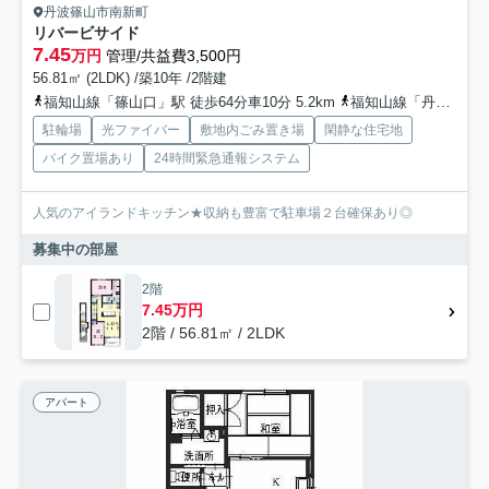
丹波篠山市南新町
リバービサイド
7.45
万円
管理/共益費3,500円
56.81㎡ (2LDK) /築10年 /2階建
福知山線「篠山口」駅 徒歩64分車10分 5.2km
福知山線「丹波大山」駅 徒歩68分車12分 5.5km
駐輪場
光ファイバー
敷地内ごみ置き場
閑静な住宅地
バイク置場あり
24時間緊急通報システム
人気のアイランドキッチン★収納も豊富で駐車場２台確保あり◎
募集中の部屋
2階
7.45万円
2階 / 56.81㎡ / 2LDK
アパート