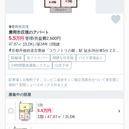
豊岡市庄境
豊岡市庄境のアパート
5.5
万円
管理/共益費2,500円
47.87㎡ (2LDK) /築34年 /2階建
京都丹後鉄道宮豊線「コウノトリの郷」駅 徒歩26分車5分 2.0km
山
駐輪場
光ファイバー
閑静な住宅地
バイク置場あり
24時間緊急通報システム
公共下水
駐車場１台無料です〇コンビニ徒歩すぐ◇独立洗面台がついて身支度に
便利＊玄関シューズボックス付き☆彡
募集中の部屋
1階
5.5万円
1階 / 47.87㎡ / 2LDK