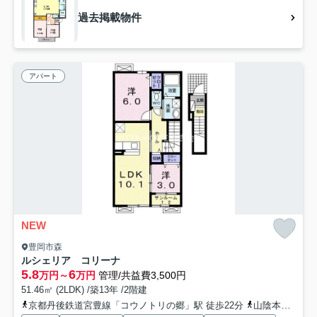
過去掲載物件
アパート
NEW
豊岡市森
ルシェリア コリーナ
5.8
6
万円～
万円
管理/共益費3,500円
51.46㎡ (2LDK) /築13年 /2階建
京都丹後鉄道宮豊線「コウノトリの郷」駅 徒歩22分
山陰本線「豊岡」駅 徒歩33分