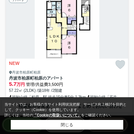
アパート
NEW
丹波市柏原町柏原
丹波市柏原町柏原のアパート
5.7
万円
管理/共益費3,500円
57.22㎡ (2LDK) /築18年 /2階建
福知山線「柏原」駅 徒歩15分車5分 1.3km
福知山線「石生」駅 徒歩26分車5分 2.0km
当サイトでは、お客様の当サイト利用状況把握、サービス向上検討を目的と
駐輪場
光ファイバー
敷地内ごみ置き場
バイク置場あり
検索条件を変更
まとめてお問い合わせ
して、クッキー（Cookie）を使用しています。
24時間緊急通報システム
公共下水
詳しくは、当社の
「Cookieの取扱いについて」
をご確認ください。
閉じる
インターネット無料◎スーパーや百均が徒歩近く◇１フロア２住戸