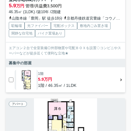
5.9
万円
管理/共益費3,500円
46.35㎡ (1LDK) /築10年 /2階建
山陰本線「豊岡」駅 徒歩18分
京都丹後鉄道宮豊線「コウノトリの郷」駅 徒歩47分
駐輪場
光ファイバー
宅配ボックス
敷地内ごみ置き場
閑静な住宅地
バイク置場あり
エアコン２台で全室装備◎外部物置や宅配ＢＯＸを設置◇コンビニやス
ーパーなどが徒歩近くて便利な立地★
募集中の部屋
1階
5.9万円
1階 / 46.35㎡ / 1LDK
アパート