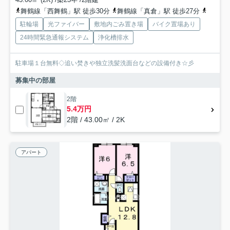
舞鶴線「西舞鶴」駅 徒歩30分
舞鶴線「真倉」駅 徒歩27分
京都丹
駐輪場
光ファイバー
敷地内ごみ置き場
バイク置場あり
24時間緊急通報システム
浄化槽排水
駐車場１台無料◇追い焚きや独立洗髪洗面台などの設備付き☆彡
募集中の部屋
2階
5.4万円
2階 / 43.00㎡ / 2K
アパート