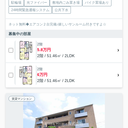
駐輪場
光ファイバー
敷地内ごみ置き場
バイク置場あり
24時間緊急通報システム
公共下水
ネット無料◆エアコン２台完備♪嬉しいサンルーム付きですよ☆
募集中の部屋
2階
5.8万円
2階 / 51.46㎡ / 2LDK
2階
6万円
2階 / 51.46㎡ / 2LDK
賃貸マンション