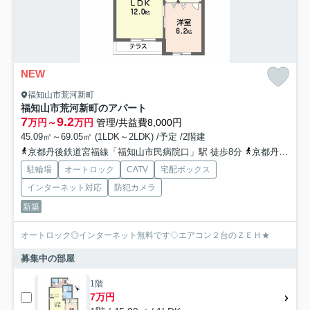
NEW
福知山市荒河新町
福知山市荒河新町のアパート
7
9.2
万円～
万円
管理/共益費8,000円
45.09㎡～69.05㎡ (1LDK～2LDK) /予定 /2階建
京都丹後鉄道宮福線「福知山市民病院口」駅 徒歩8分
京都丹後鉄道宮福線「荒河かしの木台」駅 徒歩19分
駐輪場
オートロック
CATV
宅配ボックス
インターネット対応
防犯カメラ
新築
オートロック◎インターネット無料です◇エアコン２台のＺＥＨ★
募集中の部屋
1階
7万円