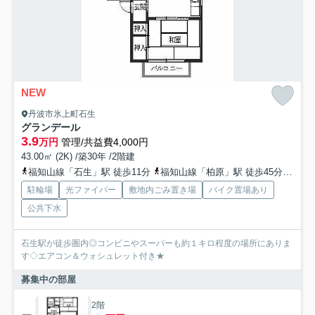
NEW
丹波市氷上町石生
グランデール
3.9
万円
管理/共益費4,000円
43.00㎡ (2K) /築30年 /2階建
福知山線「石生」駅 徒歩11分
福知山線「柏原」駅 徒歩45分車8分 3.5km
駐輪場
光ファイバー
敷地内ごみ置き場
バイク置場あり
公共下水
石生駅が徒歩圏内◎コンビニやスーパーも約１キロ程度の場所にありま
す◇エアコン＆ウォシュレット付き★
募集中の部屋
2階