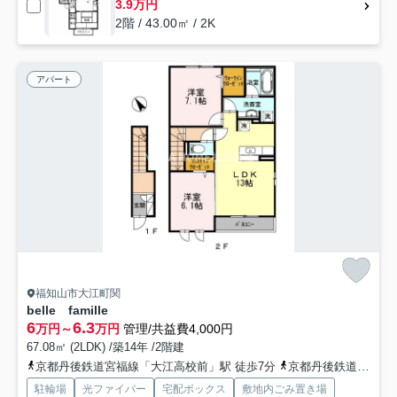
3.9万円
2階 / 43.00㎡ / 2K
アパート
福知山市大江町関
belle famille
6
6.3
万円～
万円
管理/共益費4,000円
67.08㎡ (2LDK) /築14年 /2階建
京都丹後鉄道宮福線「大江高校前」駅 徒歩7分
京都丹後鉄道宮福線「大江」駅 徒歩7分
駐輪場
光ファイバー
宅配ボックス
敷地内ごみ置き場