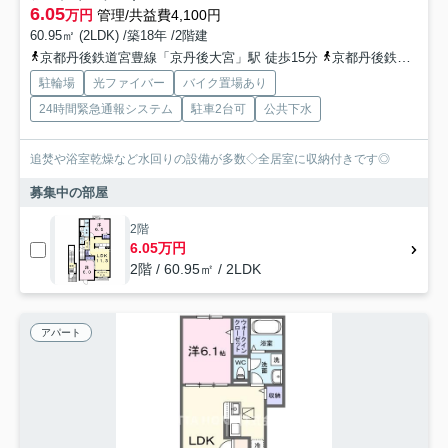
6.05
万円
管理/共益費4,100円
60.95㎡ (2LDK) /築18年 /2階建
京都丹後鉄道宮豊線「京丹後大宮」駅 徒歩15分
京都丹後鉄道宮豊線「峰山」駅 徒歩60分
駐輪場
光ファイバー
バイク置場あり
24時間緊急通報システム
駐車2台可
公共下水
追焚や浴室乾燥など水回りの設備が多数◇全居室に収納付きです◎
募集中の部屋
2階
6.05万円
2階 / 60.95㎡ / 2LDK
アパート