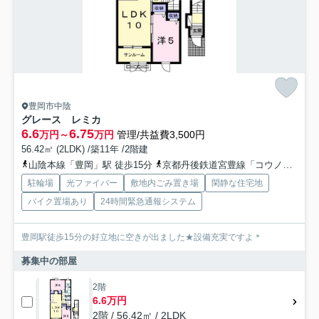
豊岡市中陰
グレース レミカ
6.6
6.75
万円～
万円
管理/共益費3,500円
56.42㎡ (2LDK) /築11年 /2階建
山陰本線「豊岡」駅 徒歩15分
京都丹後鉄道宮豊線「コウノトリの郷」駅 徒歩32分
駐輪場
光ファイバー
敷地内ごみ置き場
閑静な住宅地
バイク置場あり
24時間緊急通報システム
豊岡駅徒歩15分の好立地に空きが出ました★設備充実ですよ＊
募集中の部屋
2階
6.6万円
2階 / 56.42㎡ / 2LDK