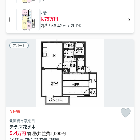
2階
6.75万円
2階 / 56.42㎡ / 2LDK
アパート
NEW
舞鶴市字京田
テラス花水木
5.4
万円
管理/共益費3,000円
43.00㎡ (2K) /築23年 /2階建