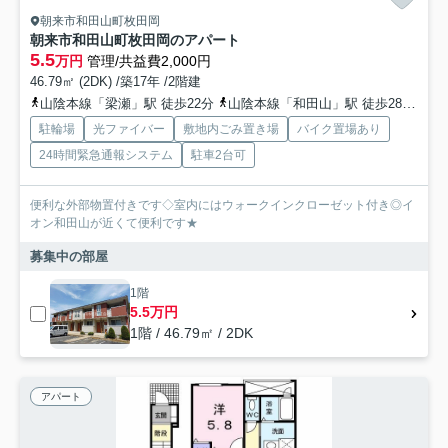
朝来市和田山町枚田岡
朝来市和田山町枚田岡のアパート
5.5
万円
管理/共益費2,000円
46.79㎡ (2DK) /築17年 /2階建
山陰本線「梁瀬」駅 徒歩22分
山陰本線「和田山」駅 徒歩28分
播
駐輪場
光ファイバー
敷地内ごみ置き場
バイク置場あり
24時間緊急通報システム
駐車2台可
便利な外部物置付きです◇室内にはウォークインクローゼット付き◎イ
オン和田山が近くて便利です★
募集中の部屋
1階
5.5万円
1階 / 46.79㎡ / 2DK
アパート