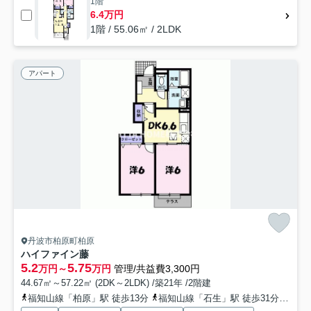
1階
6.4万円
1階 / 55.06㎡ / 2LDK
アパート
丹波市柏原町柏原
ハイファイン藤
5.2
5.75
万円～
万円
管理/共益費3,300円
44.67㎡～57.22㎡ (2DK～2LDK) /築21年 /2階建
福知山線「柏原」駅 徒歩13分
福知山線「石生」駅 徒歩31分車5分 2.0km