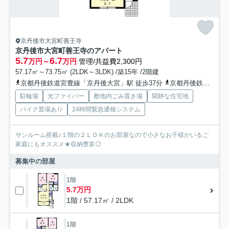
京丹後市大宮町善王寺
京丹後市大宮町善王寺のアパート
5.7
6.7
万円～
万円
管理/共益費2,300円
57.17㎡～73.75㎡ (2LDK～3LDK) /築15年 /2階建
京都丹後鉄道宮豊線「京丹後大宮」駅 徒歩37分
京都丹後鉄道宮豊線「峰山」駅 徒歩45分
駐輪場
光ファイバー
敷地内ごみ置き場
閑静な住宅地
バイク置場あり
24時間緊急通報システム
サンルーム搭載♪１階の２ＬＤＫのお部屋なので小さなお子様がいるご
家庭にもオススメ★収納豊富◎
募集中の部屋
1階
5.7万円
1階 / 57.17㎡ / 2LDK
1階