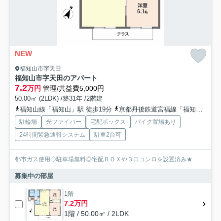
NEW
福知山市字天田
福知山市字天田のアパート
7.2
万円
管理/共益費5,000円
50.00㎡ (2LDK) /築31年 /2階建
福知山線「福知山」駅 徒歩19分
京都丹後鉄道宮福線「福知山市民病院口」駅 徒歩39分
駐輪場
光ファイバー
宅配ボックス
バイク置場あり
24時間緊急通報システム
駐車2台可
都市ガス使用◇駐車場無料◎宅配ＢＯＸや３口コンロを設置済み★
募集中の部屋
1階
7.2万円
1階 / 50.00㎡ / 2LDK