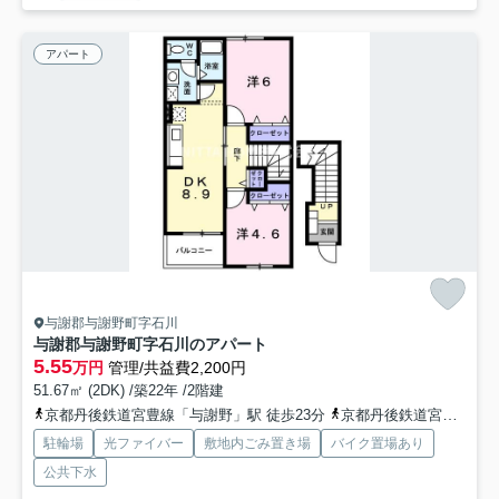
アパート
与謝郡与謝野町字石川
与謝郡与謝野町字石川のアパート
5.55
万円
管理/共益費2,200円
51.67㎡ (2DK) /築22年 /2階建
京都丹後鉄道宮豊線「与謝野」駅 徒歩23分
京都丹後鉄道宮豊線「岩滝口」駅 徒歩52分
駐輪場
光ファイバー
敷地内ごみ置き場
バイク置場あり
公共下水