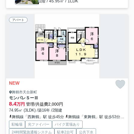
1階 / 45.95㎡ / 1LDK
アパート
NEW
舞鶴市天台新町
モンパレＳーⅢ
8.4
万円
管理/共益費2,000円
74.95㎡ (3LDK) /築16年 /2階建
舞鶴線「西舞鶴」駅 徒歩45分
舞鶴線「東舞鶴」駅 徒歩53分
舞鶴
駐輪場
光ファイバー
バイク置場あり
24時間緊急通報システム
駐車2台可
公共下水