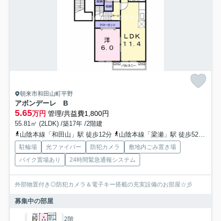
朝来市和田山町平野
アボンデーレ B
5.65
万円
管理/共益費1,800円
55.81㎡ (2LDK) /築17年 /2階建
山陰本線「和田山」駅 徒歩12分
山陰本線「梁瀬」駅 徒歩52分
山
駐輪場
光ファイバー
防犯カメラ
敷地内ごみ置き場
バイク置場あり
24時間緊急通報システム
外部物置付き◎防犯カメラ＆電子キー搭載の充実設備のお部屋☆彡
募集中の部屋
2階