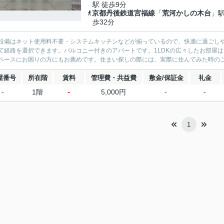
駅 徒歩9分
京都丹後鉄道宮福線
「
荒河かしの木台
」駅
歩32分
設備はネット使用料不要・システムキッチンなどが揃っているので、快適に過ごし
て経路を選択できます。バルコニー付きのアパートです。1LDKの広々したお部屋
ペースにお困りの方にもお薦めです。住まい探しの際には、実際に住んでみた時のこと
屋番号
所在階
賃料
管理費・共益費
敷金/保証金
礼金
-
-
1階
5,000円
-
-
1