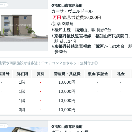
ート
福知山市
篠尾新町
カーサ・ヴェルドール
-万円
管理/共益費10,000円
/新築 /3階建
福知山線
「
福知山
」駅 徒歩7分
京都丹後鉄道宮福線
「
福知山市民病院口
駅 徒歩14分
京都丹後鉄道宮福線
「
荒河かしの木台
」駅
歩38分
山駅や商業施設が徒歩近く◇エアコン２台やネット無料付き◎
屋番号
所在階
賃料
管理費・共益費
敷金/保証金
礼金
-
-
1階
10,000円
-
-
-
-
1階
10,000円
-
-
-
-
1階
10,000円
-
-
-
-
3階
10,000円
-
-
ート
福知山市
篠尾新町