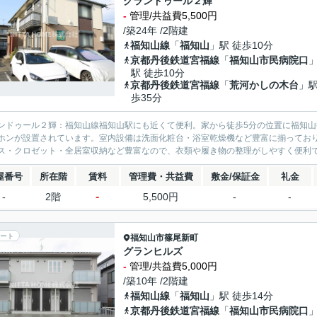
グランドゥール２輝
-
管理/共益費5,500円
/築24年 /2階建
福知山線
「
福知山
」駅 徒歩10分
京都丹後鉄道宮福線
「
福知山市民病院口
駅 徒歩10分
京都丹後鉄道宮福線
「
荒河かしの木台
」駅
歩35分
ンドゥール２輝：福知山線福知山駅にも近くて便利。家から徒歩5分の位置に福知山
ホンが設置されています。室内設備は洗面化粧台・浴室乾燥機など豊富に揃ってお
ス・クロゼット・全居室収納など豊富なので、衣類や履き物の整理がしやすく便利で
屋番号
所在階
賃料
管理費・共益費
敷金/保証金
礼金
-
-
2階
5,500円
-
-
ート
福知山市
篠尾新町
グランヒルズ
-
管理/共益費5,000円
/築10年 /2階建
福知山線
「
福知山
」駅 徒歩14分
京都丹後鉄道宮福線
「
福知山市民病院口