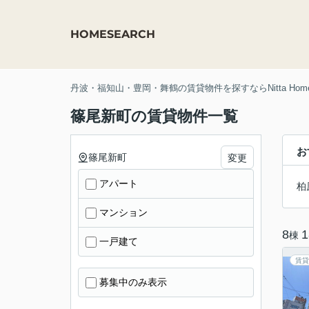
HOME
SEARCH
丹波・福知山・豊岡・舞鶴の賃貸物件を探すならNitta Hom
篠尾新町の賃貸物件一覧
お
篠尾新町
変更
アパート
柏
マンション
8
1
棟
一戸建て
賃貸
募集中のみ表示