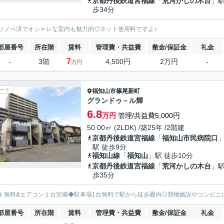
京都丹後鉄道宮福線
「
荒河かしの木台
」駅
歩34分
リノベ済でオシャレな室内も魅力的◎ネット使用料ですよ♪
部屋番号
所在階
賃料
管理費・共益費
敷金/保証金
礼金
7
-
3階
4,500円
2万円
-
万円
ート
福知山市
篠尾新町
グランドゥ－ル輝
6.8
万円
管理/共益費5,000円
50.00㎡ (2LDK) /築25年 /2階建
京都丹後鉄道宮福線
「
福知山市民病院口
駅 徒歩9分
福知山線
「
福知山
」駅 徒歩10分
京都丹後鉄道宮福線
「
荒河かしの木台
」駅
歩35分
ト無料&エアコン１台完備◆駐車場1台無料で駅から徒歩圏内◎買物施設やコンビニ
部屋番号
所在階
賃料
管理費・共益費
敷金/保証金
礼金