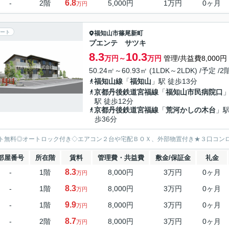
6.8
-
2階
5,000円
1万円
0ヶ月
万円
ート
福知山市
篠尾新町
プエンテ サツキ
8.3
10.3
万円～
万円
管理/共益費8,000円
50.24㎡～60.93㎡ (1LDK～2LDK) /予定 /
福知山線
「
福知山
」駅 徒歩13分
京都丹後鉄道宮福線
「
福知山市民病院口
駅 徒歩12分
京都丹後鉄道宮福線
「
荒河かしの木台
」駅
歩36分
ト無料◎オートロック付き◇エアコン２台や宅配ＢＯＸ、外部物置付き★３口コン
部屋番号
所在階
賃料
管理費・共益費
敷金/保証金
礼金
8.3
-
1階
8,000円
3万円
0ヶ月
万円
8.3
-
1階
8,000円
3万円
0ヶ月
万円
9.9
-
1階
8,000円
3万円
0ヶ月
万円
8.7
-
2階
8,000円
3万円
0ヶ月
万円