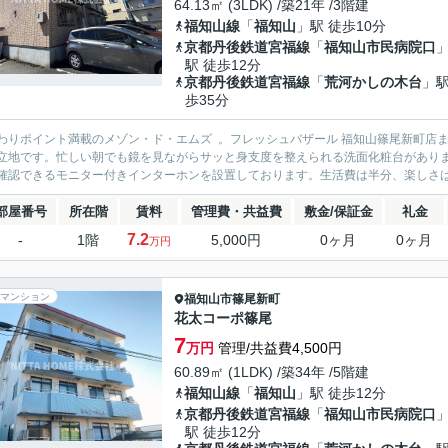
64.13㎡ (3LDK) /築21年 /3階建
福知山線
「
福知山
」駅 徒歩10分
京都丹後鉄道宮福線
「
福知山市民病院口
駅 徒歩12分
京都丹後鉄道宮福線
「
荒河かしの木台
」駅
歩35分
わりポイント満載のメゾン・ド・エムズ 。フレッシュバザール 福知山篠尾新町店
立地です。忙しい朝でも鏡を見ながらサッと身支度を整えられる洗面化粧台があり
確認できるモニター付きインターホンを設置しております。生活費は半分、楽しさは二
部屋番号
所在階
賃料
管理費・共益費
敷金/保証金
礼金
7.2
-
1階
5,000円
0ヶ月
0ヶ月
万円
マンション
福知山市
篠尾新町
花太コーポ篠尾
7
万円
管理/共益費4,500円
60.89㎡ (1LDK) /築34年 /5階建
福知山線
「
福知山
」駅 徒歩12分
京都丹後鉄道宮福線
「
福知山市民病院口
駅 徒歩12分