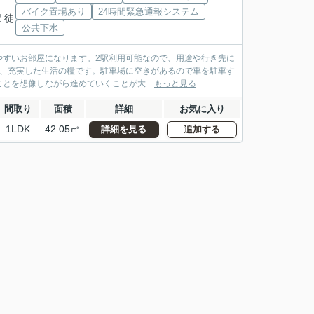
バイク置場あり
24時間緊急通報システム
 徒
公共下水
やすいお部屋になります。2駅利用可能なので、用途や行き先に
は、充実した生活の糧です。駐車場に空きがあるので車を駐車す
を想像しながら進めていくことが大...
もっと見る
間取り
面積
詳細
お気に入り
1LDK
42.05㎡
詳細を見る
追加する