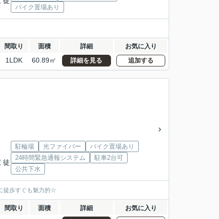
 徒
バイク置場あり
間取り
面積
詳細
お気に入り
1LDK
60.89㎡
詳細を見る
追加する
」
駐輪場
光ファイバー
バイク置場あり
24時間緊急通報システム
駐車2台可
 徒
公共下水
に徒歩すぐも魅力的☆
間取り
面積
詳細
お気に入り