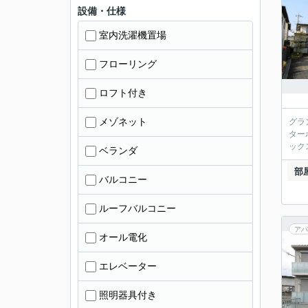
設備・仕様
室内洗濯機置場
フローリング
ロフト付き
メゾネット
グラ
ター
ック
ベランダ
部
バルコニー
ルーフバルコニー
アパ
オール電化
エレベーター
照明器具付き