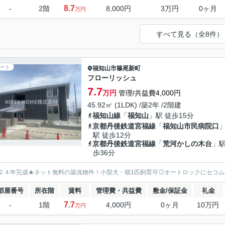
8.7
-
2階
8,000円
3万円
0ヶ月
万円
すべて見る（全8件）
ート
福知山市
篠尾新町
フローリッシュ
7.7
万円
管理/共益費4,000円
45.92㎡ (1LDK) /築2年 /2階建
福知山線
「
福知山
」駅 徒歩15分
京都丹後鉄道宮福線
「
福知山市民病院口
駅 徒歩12分
京都丹後鉄道宮福線
「
荒河かしの木台
」駅
歩36分
２４年完成★ネット無料の築浅物件！小型犬・猫1匹飼育可◎オートロックにセコム
部屋番号
所在階
賃料
管理費・共益費
敷金/保証金
礼金
7.7
-
1階
4,000円
0ヶ月
10万円
万円