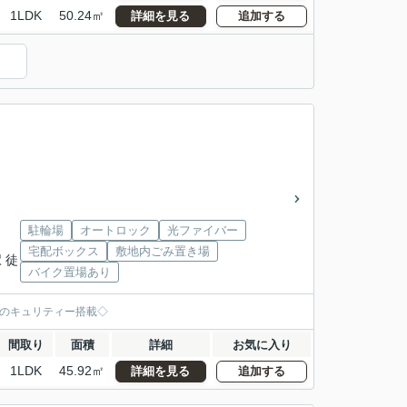
1LDK
50.24㎡
詳細を見る
追加する
」
駐輪場
オートロック
光ファイバー
宅配ボックス
敷地内ごみ置き場
 徒
バイク置場あり
のキュリティー搭載◇
間取り
面積
詳細
お気に入り
1LDK
45.92㎡
詳細を見る
追加する