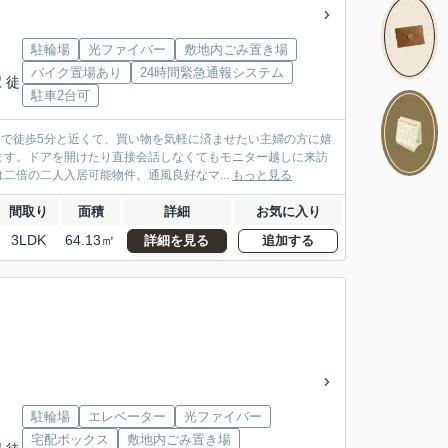
」
駐輪場
光ファイバー
敷地内ごみ置き場
バイク置場あり
24時間緊急通報システム
 徒
駐車2台可
まで徒歩5分と近くて、買い物を気軽に済ませたい主婦の方に嬉
ます。ドアを開けたり直接会話しなくてもモニター越しに来訪
倍の二人入居可能物件。通風良好なマ...
もっと見る
間取り
面積
詳細
お気に入り
3LDK
64.13㎡
詳細を見る
追加する
」
駐輪場
エレベーター
光ファイバー
宅配ボックス
敷地内ごみ置き場