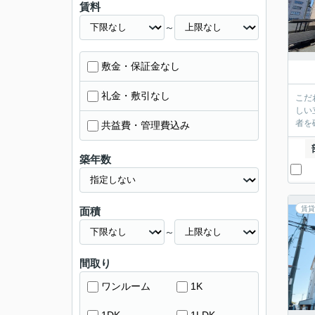
賃料
～
敷金・保証金なし
礼金・敷引なし
こだ
しい
者を
共益費・管理費込み
築年数
賃貸
面積
～
間取り
ワンルーム
1K