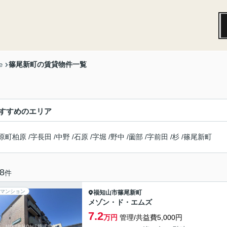
篠尾新町の賃貸物件一覧
e
すすめのエリア
原町柏原
/
字長田
/
中野
/
石原
/
字堀
/
野中
/
薗部
/
字前田
/
杉
/
篠尾新町
8
件
マンション
福知山市
篠尾新町
メゾン・ド・エムズ
7.2
万円
管理/共益費5,000円