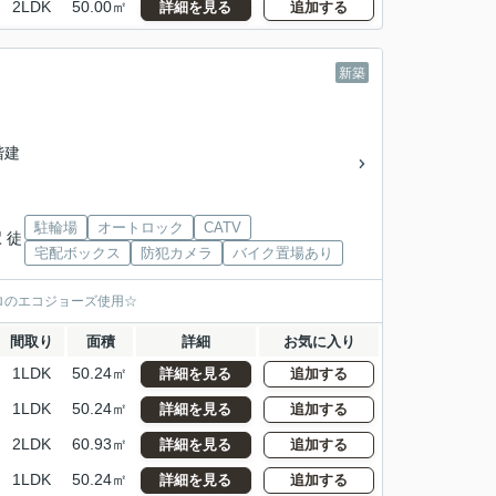
2LDK
50.00㎡
詳細を見る
追加する
新築
2階建
」
駐輪場
オートロック
CATV
 徒
宅配ボックス
防犯カメラ
バイク置場あり
ロのエコジョーズ使用☆
間取り
面積
詳細
お気に入り
1LDK
50.24㎡
詳細を見る
追加する
1LDK
50.24㎡
詳細を見る
追加する
2LDK
60.93㎡
詳細を見る
追加する
1LDK
50.24㎡
詳細を見る
追加する