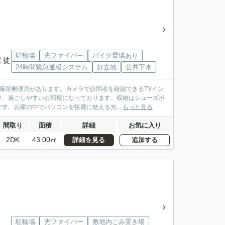
」
駐輪場
光ファイバー
バイク置場あり
 徒
24時間緊急通報システム
好立地
公共下水
篠尾郵便局があります。カメラで訪問者を確認できるTVイン
り、過ごしやすいお部屋になっております。収納はシューズボ
す。お家の中でパソコンを快適に使える光...
もっと見る
間取り
面積
詳細
お気に入り
2DK
43.00㎡
詳細を見る
追加する
」
駐輪場
光ファイバー
敷地内ごみ置き場