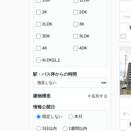
1DK
1LDK
2K
2DK
フル
2LDK
3K
3DK
3LDK
4K
4DK
アパ
4LDK以上
駅・バス停からの時間
建物構造
追加する
情報公開日
ネッ
指定しない
本日
3日以内
1週間以内