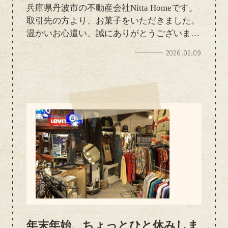
兵庫県丹波市の不動産会社Nitta Homeです。
取引先の方より、お菓子をいただきました。
温かいお心遣い、誠にありがとうございま
す。心のこもった贈り物に、社内和やかな雰
2026.02.09
囲気になりました。こうしたご縁を大切にし
ながら、これからも地域の皆さまに喜んでい
ただける不動産サービスを提供してまいりま
す。ご担当者様、いつもありがとうございま
す。
年末年始、ちょっとひと休みしま