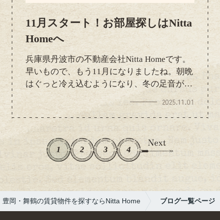
11月スタート！お部屋探しはNitta
Homeへ
兵庫県丹波市の不動産会社Nitta Homeです。
早いもので、もう11月になりましたね。朝晩
はぐっと冷え込むようになり、冬の足音が少
しずつ近づいてきました。Nitta Homeでは、
2025.11.01
11月も休まず元気に営業しております！お部
屋探しや不動産のご相談など、お気軽にお立
ち寄りください。皆さまのご来店を心よりお
待ちしております(^∇^)
1
2
3
4
豊岡・舞鶴の賃貸物件を探すならNitta Home
ブログ一覧ページ