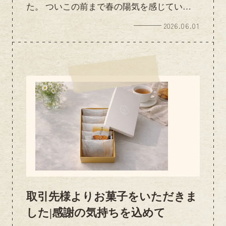
た。 ついこの前まで春の陽気を感じていま
したが、気が付けば一年の折り返し地点も近
2026.06.01
づいてきました。これから梅雨の時期を迎
え、じめじめとした日が続きますが、体調管
理に気を付けながら元気に営業してまいりま
す。 お部屋探しや不動産に関するご相談が
ございましたら、お気軽にNitta Homeまでお
問い合わせください。 6月も地域の皆さまに
寄り添い、安心してご相談いただける不動産
会社を目指して頑張ってまいります。 今月
もどうぞよろしくお願いいたします。
取引先様よりお菓子をいただきま
した|感謝の気持ちを込めて