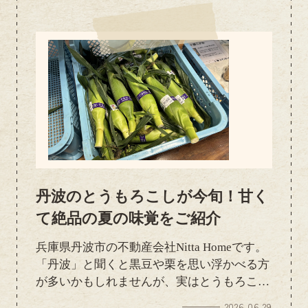
気持ちでいっぱいです。梅雨も明け、本格的
な夏がやってきましたねこれからしばらく暑
い日が続きそうですので、外出の際やお仕事
中はこまめな水分補給を心掛けて、熱中症に
は十分お気を付けください暑さに負けず、今
週も元気に営業しております！お部屋探しの
ことなら、お気軽にご相談ください皆さまの
ご来店・お問い合わせを心よりお待ちしてお
ります。
丹波のとうもろこしが今旬！甘く
て絶品の夏の味覚をご紹介
兵庫県丹波市の不動産会社Nitta Homeです。
「丹波」と聞くと黒豆や栗を思い浮かべる方
が多いかもしれませんが、実はとうもろこし
もとても美味しいことで知られています✨ こ
2026.06.29