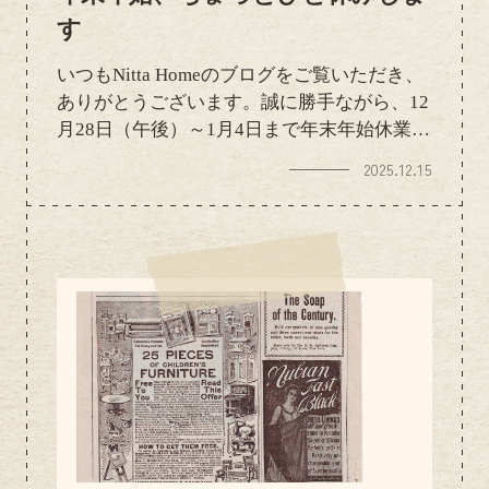
す
いつもNitta Homeのブログをご覧いただき、
ありがとうございます。誠に勝手ながら、12
月28日（午後）～1月4日まで年末年始休業と
させていただきます。 休業期間中にいただ
2025.12.15
いたお問い合わせにつきましては、1月5日よ
り順次ご対応させていただきますので、少し
お時間をいただけますと幸いです。今年もた
くさんのお客様・オーナー様とのご縁に心よ
り感謝申し上げます。来年も、皆さまのお部
屋探しを全力でサポートしてまいりますの
で、どうぞよろしくお願いいたします。皆さ
ま、良いお年をお迎えください