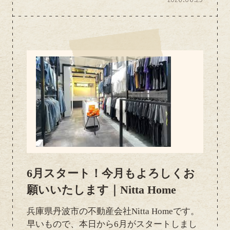
の時期になると収穫が始まり、これからどん
どん出荷量も増えていきます！ 丹波のとう
もろこしは、とにかく甘みが強く、粒がプリ
プリ。採れたてはみずみずしく、生でも食べ
られるほど甘い品種もあります 道の駅や直
売所には朝採れの新鮮なとうもろこしが並び
始めるので、見つけたらぜひ手に取ってみて
ください！ 我が家でも毎年この季節を楽し
みにしていて、今年もたくさん食べる予定で
す 夏だけの旬の味覚を、ぜひ丹波で味わっ
てみてはいかがでしょうか。
6月スタート！今月もよろしくお
願いいたします｜Nitta Home
兵庫県丹波市の不動産会社Nitta Homeです。
早いもので、本日から6月がスタートしまし