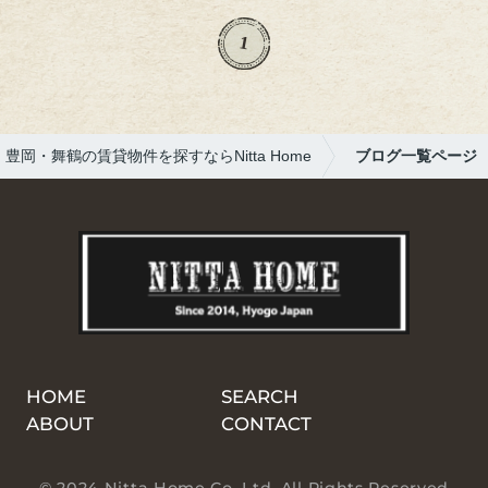
な、そわそわ＆大騒ぎ(笑)放送では、知って
いる景色が映ってて大盛り上がり！地元に有
1
名人が来てくれるって、やっぱりうれしいで
すね。出川さん、天野さん、素敵な思い出を
ありがとうございました！
豊岡・舞鶴の賃貸物件を探すならNitta Home
ブログ一覧ページ
HOME
SEARCH
ABOUT
CONTACT
© 2024 Nitta Home Co. Ltd. All Rights Reserved