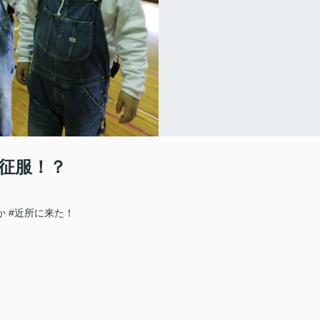
征服！？
か
#近所に来た！