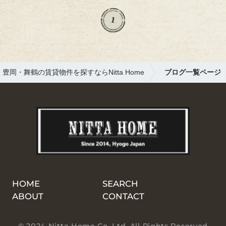
な、そわそわ＆大騒ぎ(笑)放送では、知って
いる景色が映ってて大盛り上がり！地元に有
1
名人が来てくれるって、やっぱりうれしいで
すね。出川さん、天野さん、素敵な思い出を
ありがとうございました！
豊岡・舞鶴の賃貸物件を探すならNitta Home
ブログ一覧ページ
HOME
SEARCH
ABOUT
CONTACT
© 2024 Nitta Home Co. Ltd. All Rights Reserved