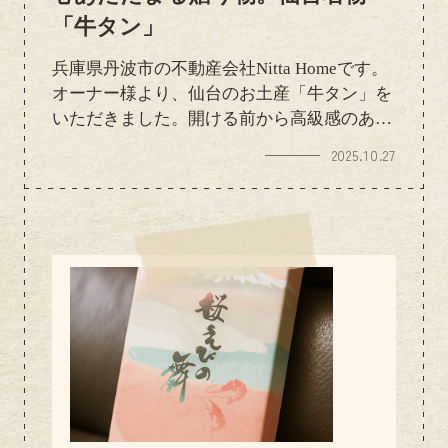
「牛タン」
兵庫県丹波市の不動産会社Nitta Homeです。
オーナー様より、仙台のお土産「牛タン」を
いただきました。開ける前から高級感のある
パッケージにわくわく。仙台といえば牛タ
2025.10.27
ン！というほど有名ですが、やはり本場の味
は格別です。やわらかくてジューシーなお肉
の旨みが口いっぱいに広がり、「これはご飯
が進む～！」と思わず笑顔になりました(-
^□^-)お忙しい中、お気遣いいただき本当に
ありがとうございます。ごちそうになりなが
ら、仙台の温かい雰囲気を感じるひとときと
なりました。今後ともどうぞよろしくお願い
いたします。