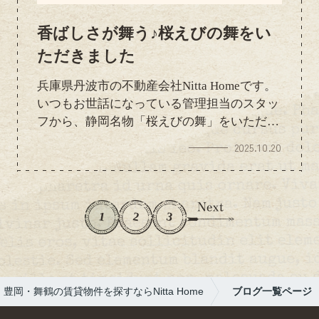
香ばしさが舞う♪桜えびの舞をい
ただきました
兵庫県丹波市の不動産会社Nitta Homeです。
いつもお世話になっている管理担当のスタッ
フから、静岡名物「桜えびの舞」をいただき
ました。桜えびの香ばしい香りとサクッとし
2025.10.20
た食感がクセになります(≧▽≦)お心遣いに感
謝しながら、スタッフみんなで美味しくいた
だきました！いつもありがとうございます
(*^o^*)
1
2
3
豊岡・舞鶴の賃貸物件を探すならNitta Home
ブログ一覧ページ