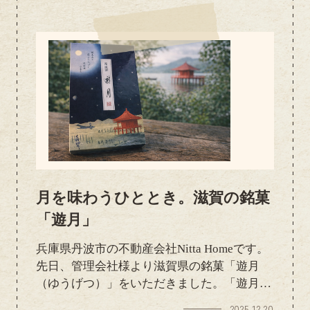
ク。南部せんべいのザクッとした食感に、チ
ョコレートの甘さが合わさって、ついつい手
が止まらなくなる美味しさです。青森ならで
はのお菓子を、こうして旅のおすそ分けで楽
しめるのは嬉しいですね。次は自分でも青森
を訪れて、現地で味わってみたいと思いま
す。
月を味わうひととき。滋賀の銘菓
「遊月」
兵庫県丹波市の不動産会社Nitta Homeです。
先日、管理会社様より滋賀県の銘菓「遊月
（ゆうげつ）」をいただきました。「遊月」
は、ドイツ菓子のヴァフェルをルーツにした
2025.12.20