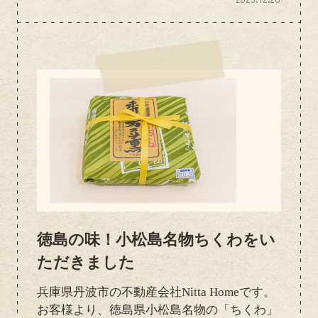
洋風和菓子で、サクッと軽い生地にバニラや
抹茶のクリームがサンドされた、滋賀・近江
で長く親しまれているお菓子です。琵琶湖の
湖面に映る月をイメージした名前と見た目も
上品で、甘さも程よく、仕事の合間のひと息
にぴったりでした。スタッフ一同、美味しく
いただきながら、ほっと癒される時間となり
ました。このようなお心遣いをいただき、心
より感謝申し上げます。今後も感謝の気持ち
を大切にし、管理会社様・オーナー様・お客
様とのご縁を大切にしながら、日々...
徳島の味！小松島名物ちくわをい
ただきました
兵庫県丹波市の不動産会社Nitta Homeです。
お客様より、徳島県小松島名物の「ちくわ」