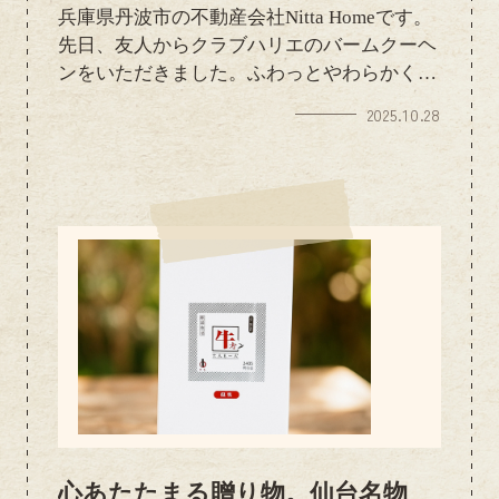
き
兵庫県丹波市の不動産会社Nitta Homeです。
先日、友人からクラブハリエのバームクーヘ
ンをいただきました。ふわっとやわらかく
て、しっとり上品な甘さ。コーヒーと一緒に
2025.10.28
ゆっくり味わうと、幸せなひとときでした('-
^*)/おしゃれなパッケージもさすがクラブハ
リエ。贈り物としても間違いなしの逸品です
ね☆彡
心あたたまる贈り物。仙台名物