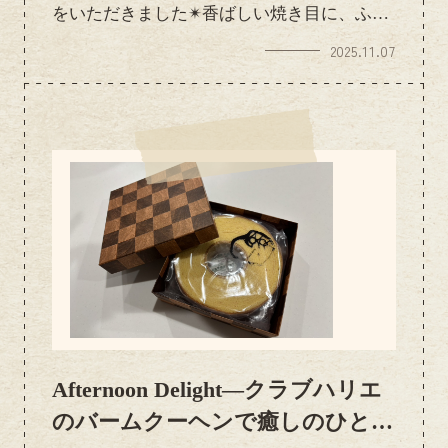
をいただきました✴香ばしい焼き目に、ふん
わりとした食感！シンプルながらも素材の旨
2025.11.07
みがギュッと詰まっていて、ついつい手が止
まらなくなります♪スタッフみんなで「これ
おいしい！」と大好評ちょっとしたおつまみ
にもぴったりで、午後のリフレッシュタイム
にぴったりでした。素敵なお心遣いを本当に
ありがとうございます☺
Afternoon Delight—クラブハリエ
のバームクーヘンで癒しのひとと