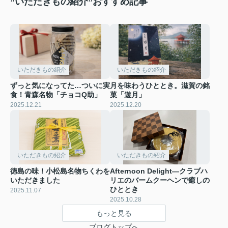
”いただきもの紹介”おすすめ記事
いただきもの紹介
いただきもの紹介
ずっと気になってた…ついに実
月を味わうひととき。滋賀の銘
食！青森名物「チョコQ助」
菓「遊月」
2025.12.21
2025.12.20
いただきもの紹介
いただきもの紹介
徳島の味！小松島名物ちくわを
Afternoon Delight—クラブハ
いただきました
リエのバームクーヘンで癒しの
ひととき
2025.11.07
2025.10.28
もっと見る
ブログトップへ