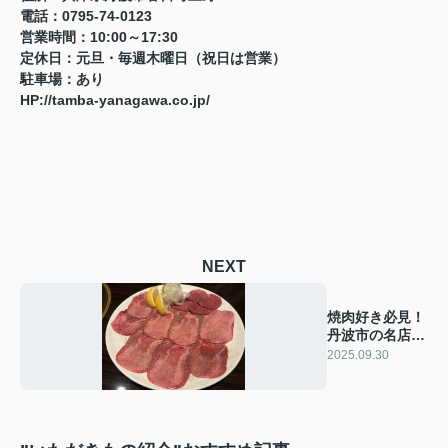
電話：0795-74-0123
営業時間：10:00～17:30
定休日：元旦・毎週木曜日（祝日は営業）
駐車場：あり
HP:
//tamba-yanagawa.co.jp/
NEXT
焼肉好き必見！
丹波市の名店・
焼肉 かわむら
2025.09.30
柏原店