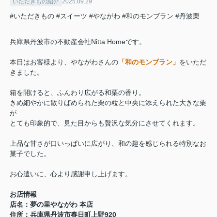
いただきもの紹介
2025.09.29
#いただきもの
#スイーツ
#やながわ
#和のモンブラン
#丹波栗
兵庫県丹波市の不動産会社Nitta Homeです。
本日はお客様より、やながわさんの
「和のモンブラン」
をいただ
きました。
箱を開けると、ふんわり広がる和栗の香り。
きめ細やかに散りばめられた栗の粒と中央に添えられた大きな栗
が
とても印象的で、見た目からも贅沢な気分にさせてくれます。
上品な甘さが口いっぱいに広がり、和の趣を感じられる特別なお
菓子でした。
お心遣いに、心より感謝申し上げます。
お店情報
店名：夢の里やながわ 本店
住所：兵庫県丹波市春日町上野920