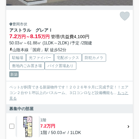
豊岡市伏
アストラル グレアⅠ
7.2
8.15
万円～
万円
管理/共益費4,100円
50.03㎡～61.88㎡ (1LDK～2LDK) /予定 /2階建
山陰本線「国府」駅 徒歩52分
駐輪場
光ファイバー
宅配ボックス
防犯カメラ
敷地内ごみ置き場
バイク置場あり
新築
ペットが飼育できる新築物件です！２０２６年９月に完成予定！！エア
コン２台や１坪以上のバスルーム、３口コンロなど設備機能も...
もっと
見る
募集中の部屋
1階
7.2万円
1階 / 50.03㎡ / 1LDK