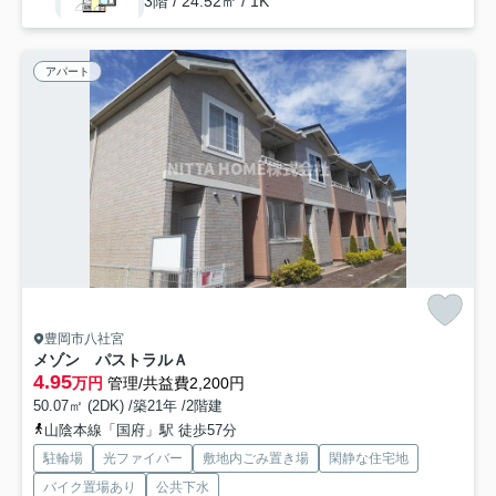
3階 / 24.52㎡ / 1K
アパート
豊岡市八社宮
メゾン パストラルＡ
4.95
万円
管理/共益費2,200円
50.07㎡ (2DK) /築21年 /2階建
山陰本線「国府」駅 徒歩57分
駐輪場
光ファイバー
敷地内ごみ置き場
閑静な住宅地
バイク置場あり
公共下水