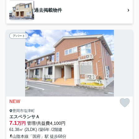
過去掲載物件
アパート
NEW
豊岡市塩津町
エスペランサＡ
7.1
万円
管理/共益費4,100円
61.38㎡ (2LDK) /築6年 /2階建
山陰本線「国府」駅 徒歩68分