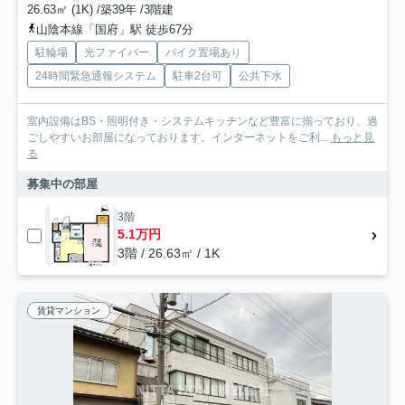
26.63㎡ (1K) /築39年 /3階建
山陰本線「国府」駅 徒歩67分
駐輪場
光ファイバー
バイク置場あり
24時間緊急通報システム
駐車2台可
公共下水
室内設備はBS・照明付き・システムキッチンなど豊富に揃っており、過
ごしやすいお部屋になっております。インターネットをご利...
もっと見
る
募集中の部屋
3階
5.1万円
3階 / 26.63㎡ / 1K
賃貸マンション