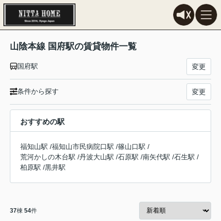
山陰本線 国府駅の賃貸物件一覧
国府駅
変更
条件から探す
変更
おすすめの駅
福知山駅
/
福知山市民病院口駅
/
篠山口駅
/
荒河かしの木台駅
/
丹波大山駅
/
石原駅
/
南矢代駅
/
石生駅
/
柏原駅
/
黒井駅
37
棟
54
件