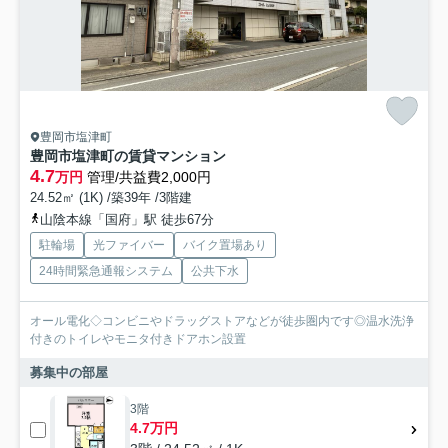
豊岡市塩津町
豊岡市塩津町の賃貸マンション
4.7
万円
管理/共益費2,000円
24.52㎡ (1K) /築39年 /3階建
山陰本線「国府」駅 徒歩67分
駐輪場
光ファイバー
バイク置場あり
24時間緊急通報システム
公共下水
オール電化◇コンビニやドラッグストアなどが徒歩圏内です◎温水洗浄
付きのトイレやモニタ付きドアホン設置
募集中の部屋
3階
4.7万円