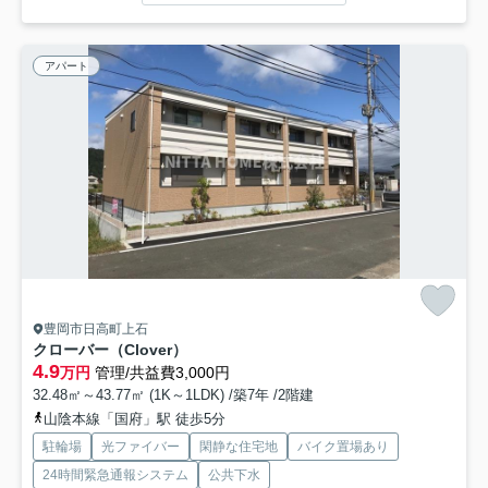
アパート
豊岡市日高町上石
クローバー（Clover）
4.9
万円
管理/共益費3,000円
32.48㎡～43.77㎡ (1K～1LDK) /築7年 /2階建
山陰本線「国府」駅 徒歩5分
駐輪場
光ファイバー
閑静な住宅地
バイク置場あり
24時間緊急通報システム
公共下水