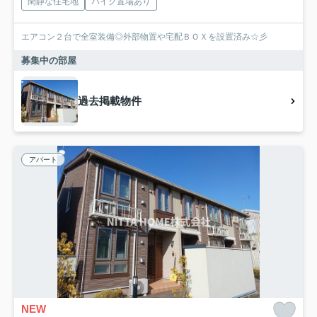
閑静な住宅地
バイク置場あり
エアコン２台で全室装備◎外部物置や宅配ＢＯＸを設置済み☆彡
募集中の部屋
過去掲載物件
アパート
NEW