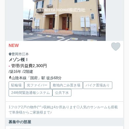
NEW
豊岡市江本
メゾン桜Ⅰ
-
管理/共益費2,300円
/築16年 /2階建
山陰本線「国府」駅 徒歩68分
駐輪場
光ファイバー
敷地内ごみ置き場
バイク置場あり
24時間緊急通報システム
公共下水
1フロア2戸の物件(^^♪収納は4か所あります◎人気のサンルームも搭載
で単身様からご家族様まで♪
募集中の部屋