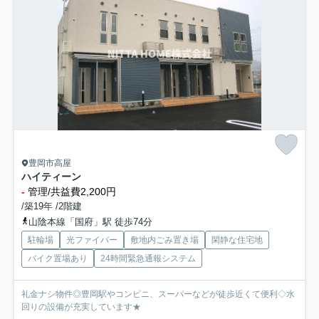
豊岡市高屋
ハイティーン
-
管理/共益費2,200円
/築19年 /2階建
山陰本線「国府」駅 徒歩74分
駐輪場
光ファイバー
敷地内ごみ置き場
閑静な住宅地
バイク置場あり
24時間緊急通報システム
礼金ナシ物件◎豊岡駅やコンビニ、スーパーなどが徒歩近くて便利◇水
回りの設備が充実しています★