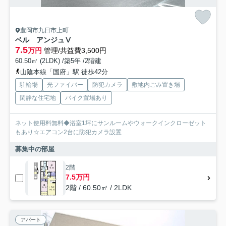
豊岡市九日市上町
ベル アンジュⅤ
7.5
万円
管理/共益費3,500円
60.50㎡ (2LDK) /築5年 /2階建
山陰本線「国府」駅 徒歩42分
駐輪場
光ファイバー
防犯カメラ
敷地内ごみ置き場
閑静な住宅地
バイク置場あり
ネット使用料無料◆浴室1坪にサンルームやウォークインクローゼット
もあり☆エアコン2台に防犯カメラ設置
募集中の部屋
2階
7.5万円
2階 / 60.50㎡ / 2LDK
アパート