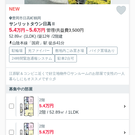
NEW
豊岡市日高町鶴岡
サンリットタウン日高Ⅱ
5.4
5.6
万円～
万円
管理/共益費3,500円
52.89㎡ (1LDK) /築12年 /2階建
山陰本線「国府」駅 徒歩41分
駐輪場
光ファイバー
敷地内ごみ置き場
バイク置場あり
24時間緊急通報システム
駐車2台可
江原駅＆コンビニ近くで好立地物件◎サンルームのお部屋で女性の一人
暮らしにもオススメです☆彡
募集中の部屋
2階
5.4万円
2階 / 52.89㎡ / 1LDK
2階
5.6万円