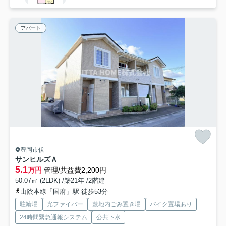
アパート
豊岡市伏
サンヒルズＡ
5.1
万円
管理/共益費2,200円
50.07㎡ (2LDK) /築21年 /2階建
山陰本線「国府」駅 徒歩53分
駐輪場
光ファイバー
敷地内ごみ置き場
バイク置場あり
24時間緊急通報システム
公共下水