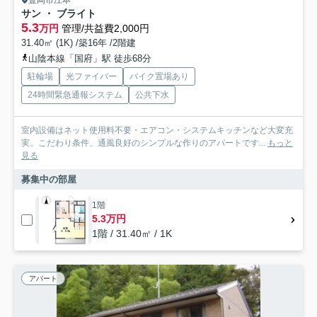
豊岡市江本
サン ・ ブライト
5.3
万円
管理/共益費2,000円
31.40㎡ (1K) /築16年 /2階建
山陰本線「国府」駅 徒歩68分
駐輪場
光ファイバー
バイク置場あり
24時間緊急通報システム
公共下水
室内設備はネット使用料不要・エアコン・システムキッチンなど大変充
実。こだわり条件、通風良好のシンプルな作りのアパートです...
もっと
見る
募集中の部屋
1階
5.3万円
1階 / 31.40㎡ / 1K
アパート