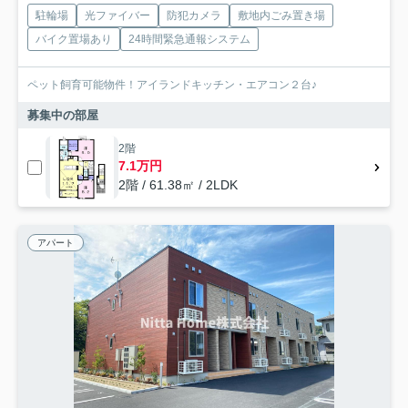
駐輪場
光ファイバー
防犯カメラ
敷地内ごみ置き場
バイク置場あり
24時間緊急通報システム
ペット飼育可能物件！アイランドキッチン・エアコン２台♪
募集中の部屋
2階
7.1万円
2階 / 61.38㎡ / 2LDK
アパート