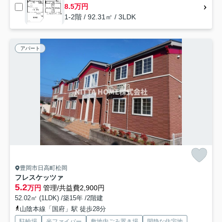
8.5万円
1-2階 / 92.31㎡ / 3LDK
アパート
豊岡市日高町松岡
フレスケッツァ
5.2
万円
管理/共益費2,900円
52.02㎡ (1LDK) /築15年 /2階建
山陰本線「国府」駅 徒歩28分
駐輪場
光ファイバー
敷地内ごみ置き場
閑静な住宅地