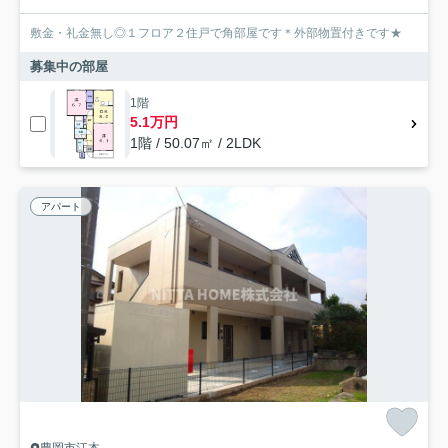
敷金・礼金無し◎１フロア２住戸で角部屋です＊外部物置付きです★
募集中の部屋
1階
5.1万円
1階 / 50.07㎡ / 2LDK
アパート