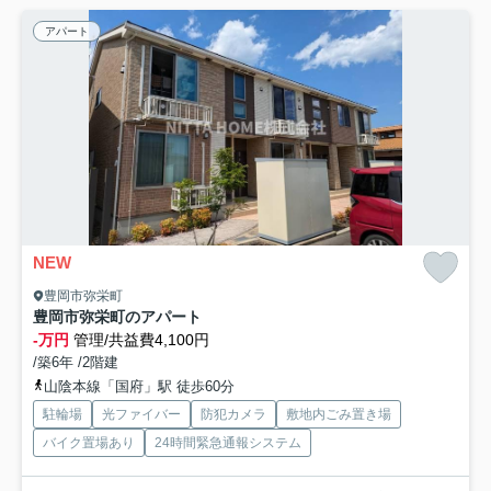
アパート
NEW
豊岡市弥栄町
豊岡市弥栄町のアパート
-万円
管理/共益費4,100円
/築6年 /2階建
山陰本線「国府」駅 徒歩60分
駐輪場
光ファイバー
防犯カメラ
敷地内ごみ置き場
バイク置場あり
24時間緊急通報システム