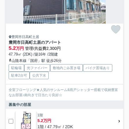
豊岡市日高町土居
豊岡市日高町土居のアパート
5.2
万円
管理/共益費2,300円
47.79㎡ (2DK) /築16年 /2階建
山陰本線「国府」駅 徒歩26分
駐輪場
光ファイバー
敷地内ごみ置き場
バイク置場あり
駐車2台可
公共下水
全室フローリング★人気のサンルーム&雨戸シャッター搭載で収納豊富
なお部屋♪南向きで日当たり良好☆
募集中の部屋
1階
5.2万円
1階 / 47.79㎡ / 2DK