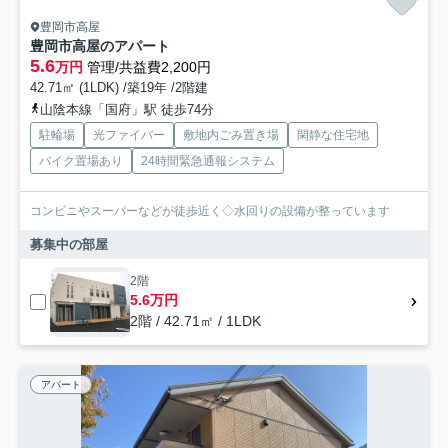
豊岡市高屋
豊岡市高屋のアパート
5.6
万円
管理/共益費2,200円
42.71㎡ (1LDK) /築19年 /2階建
山陰本線「国府」駅 徒歩74分
駐輪場
光ファイバー
敷地内ごみ置き場
閑静な住宅地
バイク置場あり
24時間緊急通報システム
コンビニやスーパーなどが徒歩近く◇水回りの設備が整っています
募集中の部屋
2階
5.6万円
2階 / 42.71㎡ / 1LDK
アパート