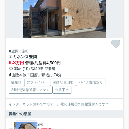
豊岡市京町
エミネンス豊岡
6.3
万円
管理/共益費4,500円
30.03㎡ (1K) /築19年 /2階建
山陰本線「国府」駅 徒歩74分
駐輪場
光ファイバー
閑静な住宅地
バイク置場あり
24時間緊急通報システム
公共下水
インターネット無料です◇オール電化使用◎外部物置付きです＊
募集中の部屋
2階