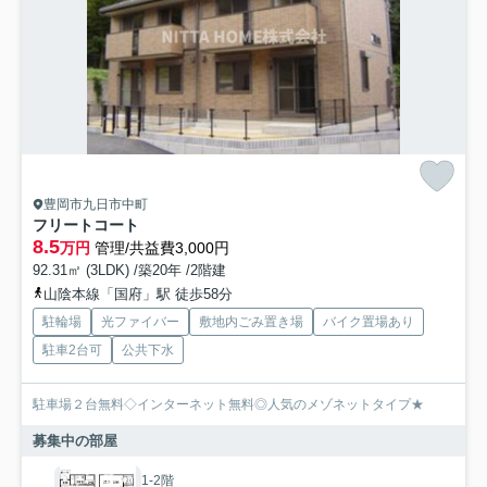
豊岡市九日市中町
フリートコート
8.5
万円
管理/共益費3,000円
92.31㎡ (3LDK) /築20年 /2階建
山陰本線「国府」駅 徒歩58分
駐輪場
光ファイバー
敷地内ごみ置き場
バイク置場あり
駐車2台可
公共下水
駐車場２台無料◇インターネット無料◎人気のメゾネットタイプ★
募集中の部屋
1-2階