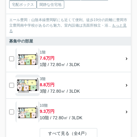
宅配ボックス
閑静な住宅地
エール豊岡：山陰本線豊岡駅にも近くて便利。徒歩19分の距離に豊岡市
立豊岡南中学校があるのも魅力。室内設備は洗面所独立・浴...
もっと見
る
募集中の部屋
1階
7.6万円
1階 / 72.80㎡ / 3LDK
3階
8.8万円
3階 / 72.80㎡ / 3LDK
10階
9.3万円
10階 / 72.80㎡ / 3LDK
すべて見る（全4戸）