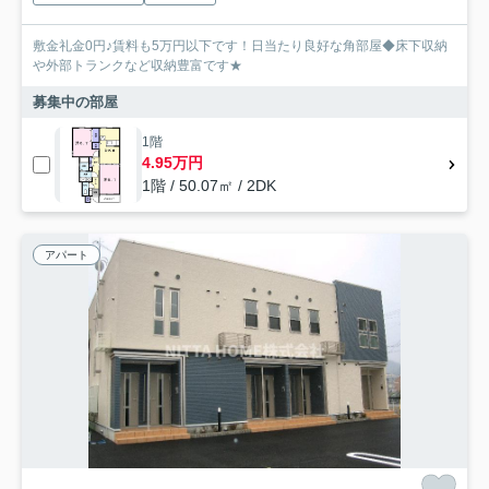
敷金礼金0円♪賃料も5万円以下です！日当たり良好な角部屋◆床下収納
や外部トランクなど収納豊富です★
募集中の部屋
1階
4.95万円
1階 / 50.07㎡ / 2DK
アパート