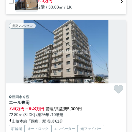
6.3万円
2階 / 30.03㎡ / 1K
賃貸マンション
豊岡市今森
エール豊岡
7.6
9.3
万円～
万円
管理/共益費5,000円
72.80㎡ (3LDK) /築26年 /10階建
山陰本線「国府」駅 徒歩61分
駐輪場
オートロック
エレベーター
光ファイバー