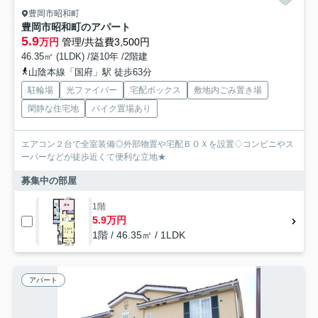
豊岡市昭和町
豊岡市昭和町のアパート
5.9
万円
管理/共益費3,500円
46.35㎡ (1LDK) /築10年 /2階建
山陰本線「国府」駅 徒歩63分
駐輪場
光ファイバー
宅配ボックス
敷地内ごみ置き場
閑静な住宅地
バイク置場あり
エアコン２台で全室装備◎外部物置や宅配ＢＯＸを設置◇コンビニやス
ーパーなどが徒歩近くて便利な立地★
募集中の部屋
1階
5.9万円
1階 / 46.35㎡ / 1LDK
アパート