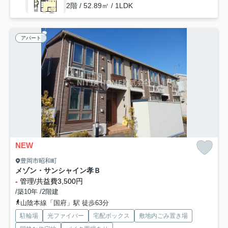
2階 / 52.89㎡ / 1LDK
アパート
NEW
豊岡市昭和町
メゾン・サンシャイン孝Ｂ
-
管理/共益費3,500円
/築10年 /2階建
山陰本線「国府」駅 徒歩63分
駐輪場
光ファイバー
宅配ボックス
敷地内ごみ置き場