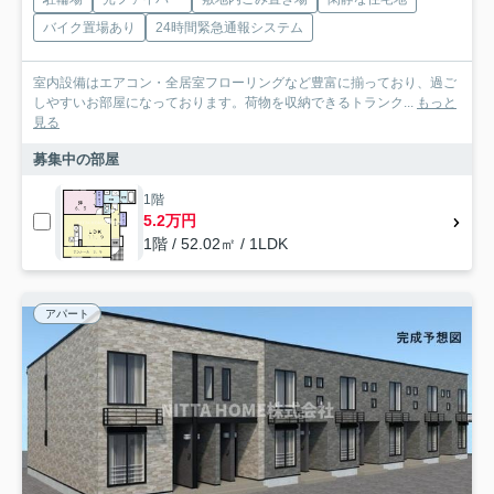
バイク置場あり
24時間緊急通報システム
室内設備はエアコン・全居室フローリングなど豊富に揃っており、過ご
しやすいお部屋になっております。荷物を収納できるトランク...
もっと
見る
募集中の部屋
1階
5.2万円
1階 / 52.02㎡ / 1LDK
アパート