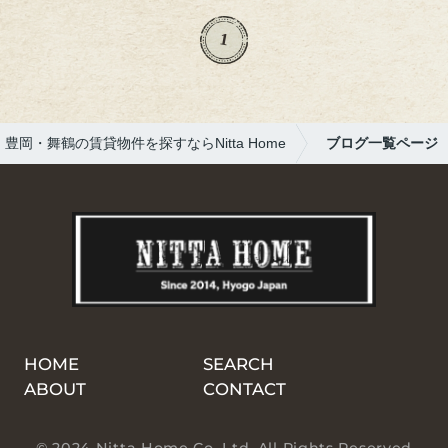
産で、スタッフ一同ありがたくいただきまし
た。お話を伺いながら、北海道の魅力や現地
1
の様子を聞くことができ、楽しいひとときと
なりました。これからもご縁を大切にし、お
客様一人ひとりに寄り添ったご対応ができる
よう努めてまいります。改めまして、この度
豊岡・舞鶴の賃貸物件を探すならNitta Home
ブログ一覧ページ
は誠にありがとうございました。
HOME
SEARCH
ABOUT
CONTACT
© 2024 Nitta Home Co. Ltd. All Rights Reserved