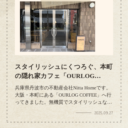
スタイリッシュにくつろぐ、本町
の隠れ家カフェ「OURLOG
COFFEE」
兵庫県丹波市の不動産会社Nitta Homeです。
大阪・本町にある「OURLOG COFFEE」へ行
ってきました。無機質でスタイリッシュな空
間は、都会の喧騒を忘れさせてくれる心地よ
2025.09.27
さ。香ばしい塩パンや、甘さ控えめなピスタ
チオクリームプレッツェル、こだわりの抹茶