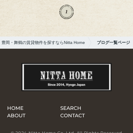
ラテなど、どれもハズレなしの美味しさでし
た。落ち着いた雰囲気の中で、ひとときの非
1
日常を味わえる素敵なカフェです。お店情報
店名：Ourlog Coffee Honmachi住所：大阪府
大阪市中央区淡路町4丁目7-5電話：0795-82-
3755営業時間：月（8:00～19:00）火・水・
豊岡・舞鶴の賃貸物件を探すならNitta Home
ブログ一覧ページ
木・金（8:00～23:00）土（10:00～23:0...
HOME
SEARCH
ABOUT
CONTACT
© 2024 Nitta Home Co. Ltd. All Rights Reserved