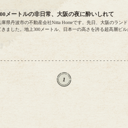
300メートルの非日常、大阪の夜に酔いしれて
兵庫県丹波市の不動産会社Nitta Homeです。先日、大阪のラ
てきました。地上300メートル、日本一の高さを誇る超高層ビ
の。眼下に広がる街の灯りは宝石をちりばめたように輝き、普
非日常の景色でした。展望台から見下ろす大阪の街は、昼間と
す。梅田方面や通天閣、遠くの山並みまで一望でき、改めて大
ことができました。夜景を眺めながら過ごす時間は、とても贅
しさを忘れ、リフレッシュできる特別な体験とな...
1