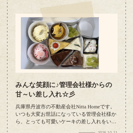
ら温かなお心遣いをいただき、本当にありが
とうございます。こうしたご縁を大切にしな
がら、今後もより良いご対応ができるよう努
めてまいります。改めました、ありがとうご
ざいました。
みんな笑顔に♪管理会社様からの
甘～い差し入れ☆彡
兵庫県丹波市の不動産会社Nitta Homeです。
いつも大変お世話になっている管理会社様か
ら、とっても可愛いケーキの差し入れをいた
だきました(´0ﾉ｀*)箱を開けた瞬間、思わず
2025.10.11