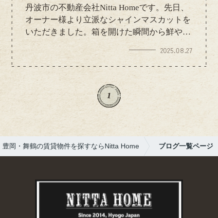
丹波市の不動産会社Nitta Homeです。先日、
オーナー様より立派なシャインマスカットを
いただきました。箱を開けた瞬間から鮮やか
な黄緑色の粒が輝いていて、まるで宝石のよ
2025.08.27
う。スタッフ一同「わぁ！」と声があがるほ
ど、美しい見た目でした。実際に口にしてみ
ると、皮ごと食べられるパリッとした食感
と、広がる甘さが絶妙で、思わず笑顔に。仕
1
事の合間にいただいたひと粒が、心も体も元
気にしてくれるようでした。旬の味覚をお心
遣いいただき、本当にありがとうございま
す。これからもスタッフ一同、皆さまに喜ん
豊岡・舞鶴の賃貸物件を探すならNitta Home
ブログ一覧ページ
でいただけるよう精一杯務めてまいります。