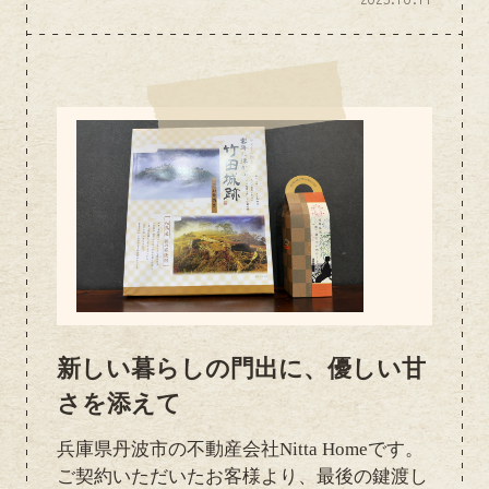
「わ～！」と声が出るほど華やかで、スタッ
フみんなテンションが上がりましたо(ж＞▽
＜)ｙ ☆それぞれお気に入りを選びながら、
みんなで美味しくいただきました(*^o^*)甘
くて幸せなひとときを、ありがとうございま
した☆彡
新しい暮らしの門出に、優しい甘
さを添えて
兵庫県丹波市の不動産会社Nitta Homeです。
ご契約いただいたお客様より、最後の鍵渡し