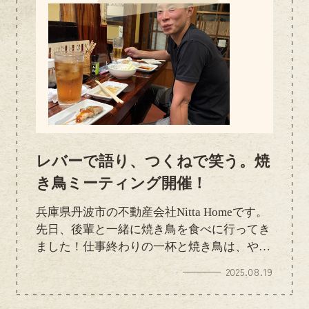
レバーで語り、つくねで笑う。焼
き鳥ミーティング開催！
兵庫県丹波市の不動産会社Nitta Homeです。
先日、後輩と一緒に焼き鳥を食べに行ってき
ました！仕事終わりの一杯と焼き鳥は、やっ
ぱり最高ですね。「今日はどの串にしようか
2025.08.19
な？」なんて言いながら、定番のねぎまから
ちょっと珍しい部位までしっかり堪能しまし