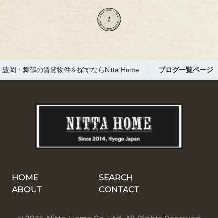
た。普段は仕事モードの後輩とも、こうして
ざっくばらんに話せる時間は貴重で、笑いっ
1
ぱなしの夜に。しっかりリフレッシュできた
ので、また今日から頑張れそうです！
豊岡・舞鶴の賃貸物件を探すならNitta Home
ブログ一覧ページ
HOME
SEARCH
ABOUT
CONTACT
© 2024 Nitta Home Co. Ltd. All Rights Reserved