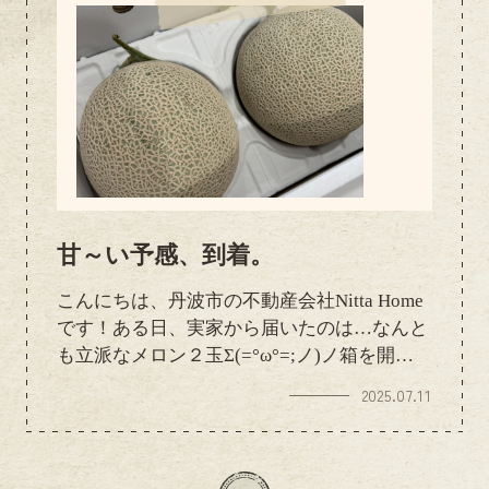
甘～い予感、到着。
こんにちは、丹波市の不動産会社Nitta Home
です！ある日、実家から届いたのは…なんと
も立派なメロン２玉Σ(=°ω°=;ノ)ノ箱を開け
た瞬間、ふわっと甘～い香り。見た目も美し
2025.07.11
くて、食べるのがもったいないくらいです。
しばらくキッチンの片隅でじっくりと追熟さ
せて、ベストなタイミングでいただこうと思