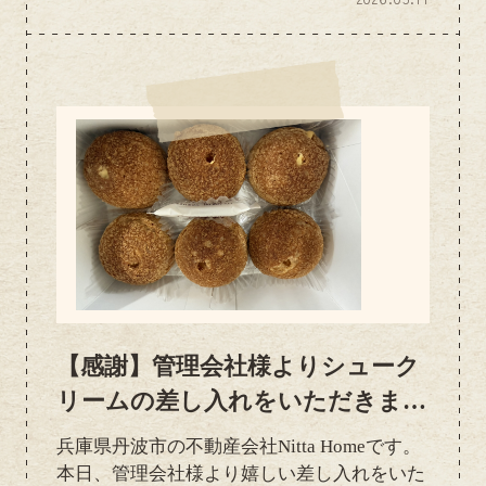
イプのコーヒーでおなじみのスターバックス
のドリップコーヒーです。箱を開けた瞬間に
広がるコーヒーの良い香りに、スタッフ一同
思わず笑顔に。忙しい日々の中で、ほっと一
息つける時間はとても貴重ですね。早速みん
なでいただき、オフィスがカフェのような心
地よい空間になりました。温かいお心遣い、
本当にありがとうございます。これからも
日々の業務に真摯に取り組み、より良いサー
ビスをお届けできるようスタッフ一同努めて
まいります。今後ともどうぞよろし...
【感謝】管理会社様よりシューク
リームの差し入れをいただきまし
た｜不動産会社の日常ブログ
兵庫県丹波市の不動産会社Nitta Homeです。
本日、管理会社様より嬉しい差し入れをいた