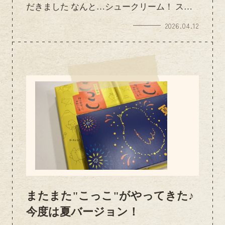
だきました なんと…シュークリーム！ スタ
ッフみんなで美味しくいただき、午後の業務
2026.04.12
も元気いっぱい頑張れそうです✨ こうして日
頃から支えていただけることに感謝の気持ち
でいっぱいです。 いつもありがとうござい
ます！ これからもオーナー様・管理会社
様・お客様に喜んでいただけるよう、丁寧な
対応を心がけてまいります。今後ともよろし
くお願いいたします
またまた"こっこ"がやってきた♪
今度は夏バージョン！