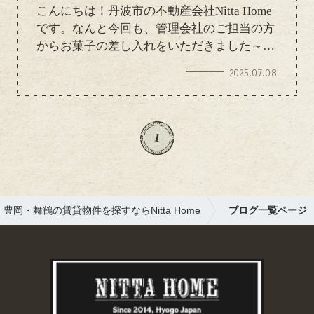
こんにちは！丹波市の不動産会社Nitta Home
です。なんと今回も、管理会社のご担当の方
からお菓子の差し入れをいただきました～！
いただいたのは…みんな大好き「こっこ」！
2025.07.08
しかも今回は、夏季限定"夏こっこ"も！！冷
やして美味しいひんやり仕様の夏こっこ、し
っとりやさしい甘さで、暑い日にもぺろっと
食べれちゃいます。おなじみプレーン味も安
1
定のおいしさで、気づけば手がのびる魔法の
お菓子◎差し入れでほっと癒される瞬間に、
感謝です。みなさんもぜひ、夏こっこ、見か
けたらチェックしてみてくださいね～！
豊岡・舞鶴の賃貸物件を探すならNitta Home
ブログ一覧ページ