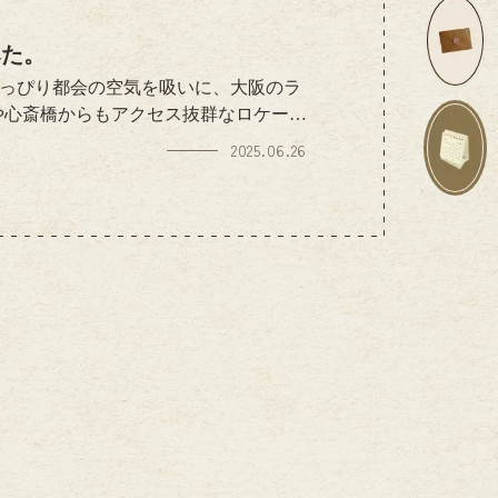
みた。
ちょっぴり都会の空気を吸いに、大阪のラ
や心斎橋からもアクセス抜群なロケーシ
。ネオンきらめくロビーに、アートの
2025.06.26
れ。部屋の中もスタイリッシュすぎて
（職業病ですね）。非日常を楽しみつ
ってきた瞬間の空の広さと山の緑にホ