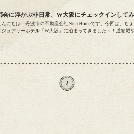
都会に浮かぶ非日常、W大阪にチェックインして
こんにちは！丹波市の不動産会社Nitta Homeです。今回は、
グジュアリーホテル「W大阪」に泊まってきました～！道頓堀
ョンにありながら、ひとたび中に入れば…そこはまるで異世界
ようなインテリア、そしてスタッフさんのスマイルまでおしゃ
「これ、住めるのでは…？」と一瞬真剣に思ってしまいました
つも、やっぱり落ち着くのは丹波の空気。都会も良いけど、帰
ッとするのは、地元ならではの魅力です。というわ...
1