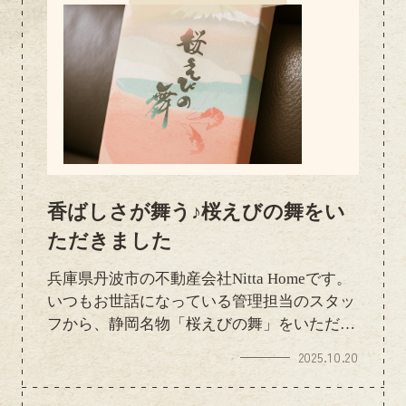
香ばしさが舞う♪桜えびの舞をい
ただきました
兵庫県丹波市の不動産会社Nitta Homeです。
いつもお世話になっている管理担当のスタッ
フから、静岡名物「桜えびの舞」をいただき
ました。桜えびの香ばしい香りとサクッとし
2025.10.20
た食感がクセになります(≧▽≦)お心遣いに感
謝しながら、スタッフみんなで美味しくいた