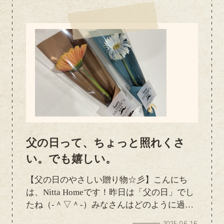
だきました！いつもありがとうございます
(*^o^*)
父の日って、ちょっと照れくさ
い。でも嬉しい。
【父の日のやさしい贈り物☆彡】こんにち
は、Nitta Homeです！昨日は「父の日」でし
たね（‐＾▽＾‐）みなさんはどのように過ご
されましたか？私はというと…子どもたちか
2025.06.16