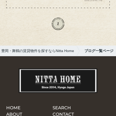
ら、こんな可愛らしいお花をプレゼントして
もらいました( ´艸｀)シンプルだけど心のこ
もった一輪の花に、じんわりと嬉しさが広が
りました。「お父さん、ありがとう」の言葉
1
が、何よりのプレゼントですね。父の日は、
感謝を伝えあえる大切な日。皆さまの父の日
も、心温まるひとときだったことを願ってい
ますo(^▽^)oそれでは、また次回のブログ
豊岡・舞鶴の賃貸物件を探すならNitta Home
ブログ一覧ページ
で！
HOME
SEARCH
ABOUT
CONTACT