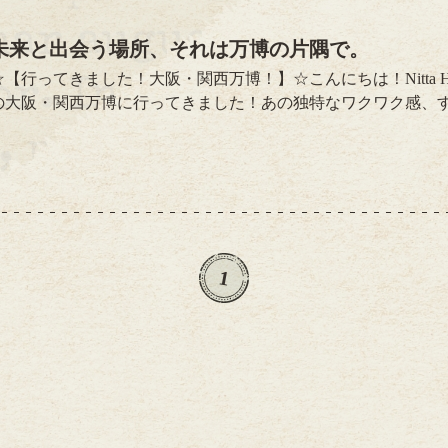
未来と出会う場所、それは万博の片隅で。
☆【行ってきました！大阪・関西万博！】☆こんにちは！Nitta 
の大阪・関西万博に行ってきました！あの独特なワクワク感、
そして世界中の文化が交差する空間…まさに夢のような時間を
オンの数々各国や企業が工夫を凝らしたパビリオンがずらり！
住まい」をテーマにした展示。最先端テクノロジーが詰め込ま
感覚を体験できました。「Nitta Home」としても、これから
た！美味しい！楽しい！万博グルメ！会...
1