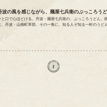
丹波の風を感じながら、麺屋七兵衛のぶっころう
ひと口で心ほどける。丹波・麺屋七兵衛の、ぶっころうどん。
む、丹波・山南町草部。その一角に、知る人ぞ知る一軒のうど
れる理由はただひとつ。名物、ぶっころうどん。艶やかに輝く
ばしいかぼちゃの天ぷら。すりおろし生姜と刻みねぎが、ふわ
け、生卵を絡めれば、味覚のすべてが目覚めるような、贅沢な
ものに向き合う。そんな贅沢を知ってしまったら、きっとまた
報店名：麺屋七兵衛住所：兵庫県丹波市山南町草部239電話：0..
1