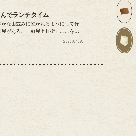
どんでランチタイム
静かな山並みに抱かれるようにして佇
ん屋がある。「麺屋七兵衛」ここを訪
うどん。甘辛く煮込まれた牛肉に、香
2025.04.28
りと香りを重ねる。だしをたっぷりか
時間が始まる。ただ静かに、美味しい
この町を訪れたくなるだろう。お店情
.