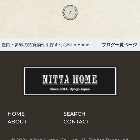
所への手続きも適切に行っております。日頃
から安全運転を心がけておりましたが、改め
1
て交通安全の重要性を痛感しております。皆
様におかれましても、どうかお気をつけてお
過ごしください。今後も変わらぬご厚情を賜
りますよう、何卒よろしくお願い申し上げま
豊岡・舞鶴の賃貸物件を探すならNitta Home
ブログ一覧ページ
す。
HOME
SEARCH
ABOUT
CONTACT
© 2024 Nitta Home Co. Ltd. All Rights Reserved