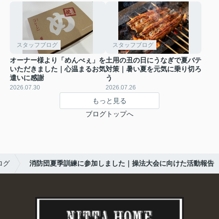
スタッフブログ
スタッフブログ
オーナー様より「めんべぇ」を
土用の丑の日にうなぎで夏バテ
いただきました｜心温まるお気
対策｜暑い夏を元気に乗り切ろ
遣いに感謝
う
2026.07.30
2026.07.26
もっと見る
ブログトップへ
ログ
消防団夏季訓練に参加しました｜操法大会に向けた活動報告