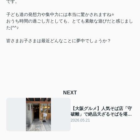
です。
子ども達の発想力や集中力には本当に驚かされますね⭐
おうち時間の過ごし方としても、とても素敵な遊びだと感じまし
た(^^♪
皆さまお子さまは最近どんなことに夢中でしょうか？
NEXT
【大阪グルメ】人気そば店「守
破離」で絶品天ざるそばを堪能
してきました！
2026.05.21