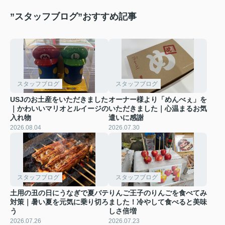
”スタッフブログ”おすすめ記事
スタッフブログ
スタッフブログ
USJのお土産をいただきました
オーナー様より「めんべぇ」を
｜かわいいマリオとルイージの
いただきました｜心温まるお気
入れ物
遣いに感謝
2026.08.04
2026.07.30
スタッフブログ
スタッフブログ
土用の丑の日にうなぎで夏バテ
りんご王子のりんごを食べてみ
対策｜暑い夏を元気に乗り切ろ
ました！冷やして食べると美味
う
しさ倍増
2026.07.26
2026.07.23