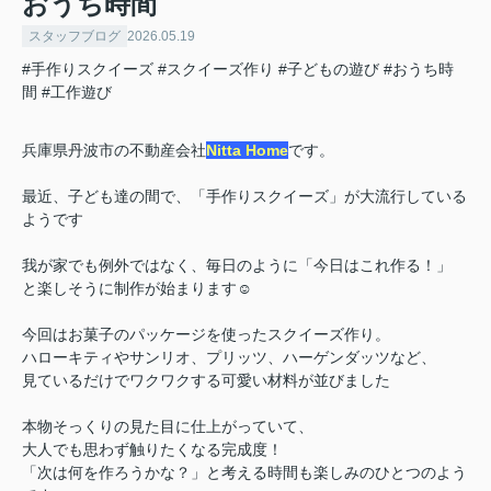
おうち時間
スタッフブログ
2026.05.19
#手作りスクイーズ
#スクイーズ作り
#子どもの遊び
#おうち時
間
#工作遊び
兵庫県丹波市の不動産会社
Nitta Home
です。
最近、子ども達の間で、「手作りスクイーズ」が大流行している
ようです
我が家でも例外ではなく、毎日のように「今日はこれ作る！」
と楽しそうに制作が始まります☺
今回はお菓子のパッケージを使ったスクイーズ作り。
ハローキティやサンリオ、プリッツ、ハーゲンダッツなど、
見ているだけでワクワクする可愛い材料が並びました
本物そっくりの見た目に仕上がっていて、
大人でも思わず触りたくなる完成度！
「次は何を作ろうかな？」と考える時間も楽しみのひとつのよう