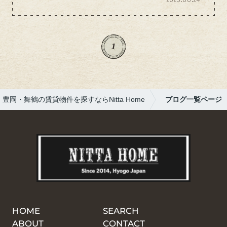
想のお部屋がすぐに見つからないことも多い
ですよね。条件が良いお部屋はすぐに決まっ
てしまうこともあり、まさに「ご縁」や「タ
イミング」が大切だと感じます。私たちもお
1
客様のご希望に少しでも近いお部屋をご紹介
できるよう、日々アンテナを張っておりま
す。お部屋探しでお悩みの際は、ぜひお気軽
にご相談ください。
豊岡・舞鶴の賃貸物件を探すならNitta Home
ブログ一覧ページ
HOME
SEARCH
ABOUT
CONTACT