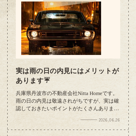
実は雨の日の内見にはメリットが
あります☔
兵庫県丹波市の不動産会社Nitta Homeです。
雨の日の内見は敬遠されがちですが、実は確
認しておきたいポイントがたくさんありま
す！ ✔️ 雨漏りの心配はないか ✔️ ベランダの
2026.06.26
水はけ ✔️ 周辺道路の水たまり ✔️ 室内の湿気
や換気状況 ✔️ 騒音の聞こえ方 晴れの日だけ