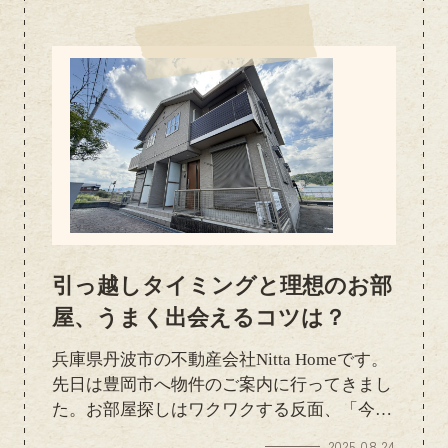
では分からないことも確認できるので、安心
して住めるお部屋選びにつながります 気に
なる物件がありましたら、ぜひ一緒に見学へ
行きましょう！
引っ越しタイミングと理想のお部
屋、うまく出会えるコツは？
兵庫県丹波市の不動産会社Nitta Homeです。
先日は豊岡市へ物件のご案内に行ってきまし
た。お部屋探しはワクワクする反面、「今す
ぐ引っ越したい！」と思うタイミングに、理
2025.08.24