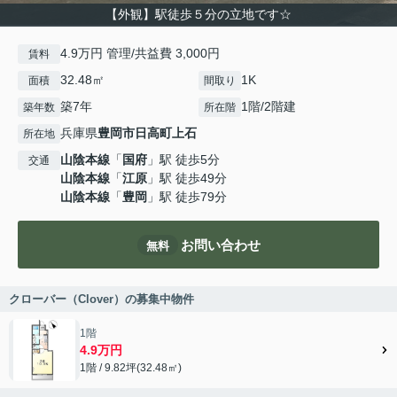
【外観】駅徒歩５分の立地です☆
4.9万円 管理/共益費 3,000円
賃料
32.48㎡
1K
面積
間取り
築7年
1階/2階建
築年数
所在階
兵庫県
豊岡市
日高町上石
所在地
山陰本線
「
国府
」駅 徒歩5分
交通
山陰本線
「
江原
」駅 徒歩49分
山陰本線
「
豊岡
」駅 徒歩79分
お問い合わせ
無料
クローバー（Clover）の募集中物件
1階
4.9万円
1階 / 9.82坪(32.48㎡)