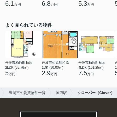
6.1
6.8
5.3
万円
万円
万円
よく見られている物件
丹波市柏原町柏原
丹波市柏原町柏原
丹波市柏原町柏原
2LDK (53.76㎡)
1DK (30.00㎡)
4LDK (101.25㎡)
1
5
2.9
7.5
万円
万円
万円
豊岡市の賃貸物件一覧
国府駅
クローバー（Clover）