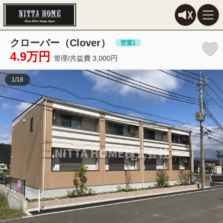
クローバー（Clover）
空室1
4.9万円
管理/共益費 3,000円
1
/
18