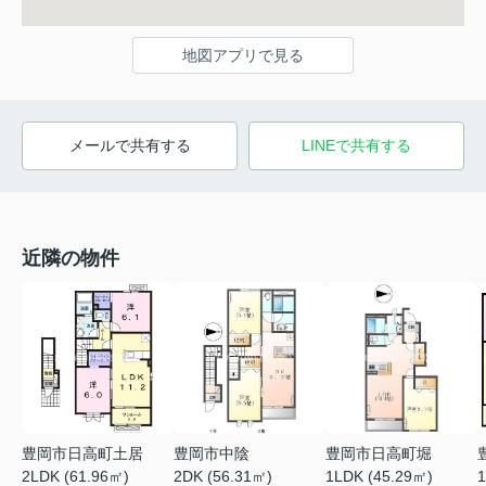
地図アプリで見る
メールで共有する
LINEで共有する
近隣の物件
豊岡市日高町土居
豊岡市中陰
豊岡市日高町堀
2LDK (61.96㎡)
2DK (56.31㎡)
1LDK (45.29㎡)
1