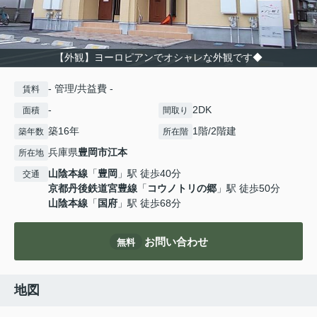
【外観】ヨーロピアンでオシャレな外観です◆
- 管理/共益費 -
賃料
-
2DK
面積
間取り
築16年
1階/2階建
築年数
所在階
兵庫県
豊岡市
江本
所在地
山陰本線
「
豊岡
」駅 徒歩40分
交通
京都丹後鉄道宮豊線
「
コウノトリの郷
」駅 徒歩50分
山陰本線
「
国府
」駅 徒歩68分
お問い合わせ
無料
地図