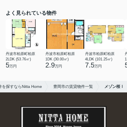
よく見られている物件
丹波市柏原町柏原
丹波市柏原町柏原
丹波市柏原町柏原
2LDK (53.76㎡)
1DK (30.00㎡)
4LDK (101.25㎡)
1
5
2.9
7.5
万円
万円
万円
すならNitta Home
豊岡市の賃貸物件一覧
メゾン桜Ⅰ