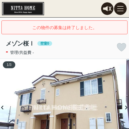
この物件の募集は終了しました。
メゾン桜Ⅰ
空室0
-
管理/共益費 -
1
/
3