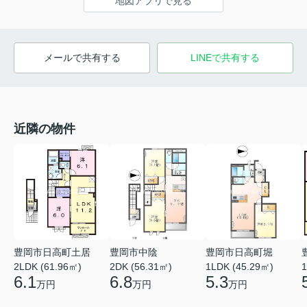
地図アプリで見る
メールで共有する
LINEで共有する
近隣の物件
豊岡市日高町土居
豊岡市中陰
豊岡市日高町堀
2LDK (61.96㎡)
2DK (56.31㎡)
1LDK (45.29㎡)
1
6.1
6.8
5.3
万円
万円
万円