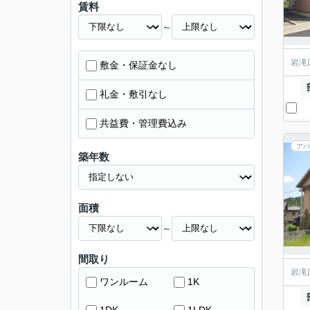
賃料
～
岩滝
敷金・保証金なし
礼金・敷引なし
共益費・管理費込み
アパ
築年数
面積
～
間取り
岩滝
ワンルーム
1K