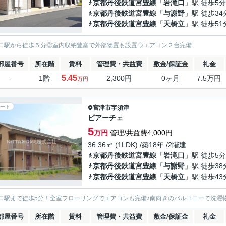
京都丹後鉄道宮豊線
「
岩滝口
」駅 徒歩5分
京都丹後鉄道宮豊線
「
与謝野
」駅 徒歩34
京都丹後鉄道宮豊線
「
天橋立
」駅 徒歩51
口駅から徒歩５分◎室内収納豊富で外部物置も設置◇エアコン２台完備
部屋番号
所在階
賃料
管理費・共益費
敷金/保証金
礼金
5.45
-
1階
2,300円
0ヶ月
7.5万円
万円
ート
宮津市
字須津
ピアーチェ
5
万円
管理/共益費4,000円
36.36㎡ (1LDK) /築18年 /2階建
京都丹後鉄道宮豊線
「
岩滝口
」駅 徒歩5分
京都丹後鉄道宮豊線
「
与謝野
」駅 徒歩38
京都丹後鉄道宮豊線
「
天橋立
」駅 徒歩43
口駅まで徒歩5分！全室フローリングでエアコンも完備♪南向きのバルコニーで洗濯
部屋番号
所在階
賃料
管理費・共益費
敷金/保証金
礼金