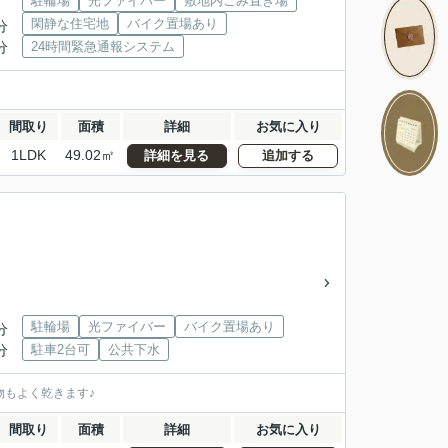
駐輪場
光ファイバー
敷地内ごみ置き場
閑静な住宅地
バイク置場あり
分
分
24時間緊急通報システム
間取り
面積
詳細
お気に入り
1LDK
49.02㎡
詳細を見る
追加する
駐輪場
光ファイバー
バイク置場あり
分
分
駐車2台可
公共下水
物もよく乾きます♪
間取り
面積
詳細
お気に入り