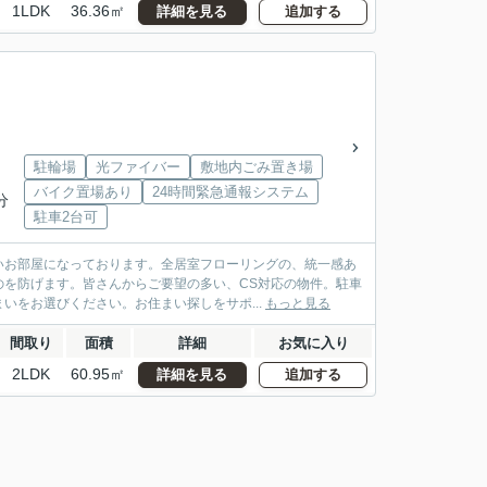
1LDK
36.36㎡
詳細を見る
追加する
駐輪場
光ファイバー
敷地内ごみ置き場
バイク置場あり
24時間緊急通報システム
分
駐車2台可
いお部屋になっております。全居室フローリングの、統一感あ
を防げます。皆さんからご要望の多い、CS対応の物件。駐車
いをお選びください。お住まい探しをサポ...
もっと見る
間取り
面積
詳細
お気に入り
2LDK
60.95㎡
詳細を見る
追加する