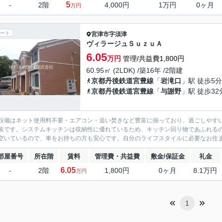
5
-
2階
4,000円
1万円
0ヶ月
万円
ート
宮津市
字須津
ヴィラージュＳｕｚｕＡ
6.05
万円
管理/共益費1,800円
60.95㎡ (2LDK) /築16年 /2階建
京都丹後鉄道宮豊線
「
岩滝口
」駅 徒歩5分
京都丹後鉄道宮豊線
「
与謝野
」駅 徒歩32
設備はネット使用料不要・エアコン・追い焚きなど豊富に揃っており、過ごしやす
装です。システムキッチンは収納性に優れているため、キッチン回り物であふれるの
空いているので、車をお持ちの方も安心です。自分のライフスタイルに必要なお住ま
部屋番号
所在階
賃料
管理費・共益費
敷金/保証金
礼金
6.05
-
2階
1,800円
0ヶ月
8.1万円
万円
1