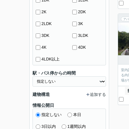
1DK
1LDK
2K
2DK
アパ
2LDK
3K
3DK
3LDK
4K
4DK
4LDK以上
室内
駅・バス停からの時間
る内
場が
建物構造
追加する
情報公開日
指定しない
本日
3日以内
1週間以内