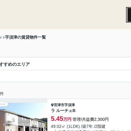
字須津の賃貸物件一覧
e
すすめのエリア
件
ート
宮津市
字須津
ラ ルーチェB
5.45
万円
管理/共益費2,300円
49.02㎡ (1LDK) /築7年 /2階建