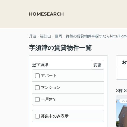
HOME
SEARCH
丹波・福知山・豊岡・舞鶴の賃貸物件を探すならNitta Hom
字須津の賃貸物件一覧
お
字須津
変更
アパート
マンション
3
3
棟
一戸建て
アパ
募集中のみ表示