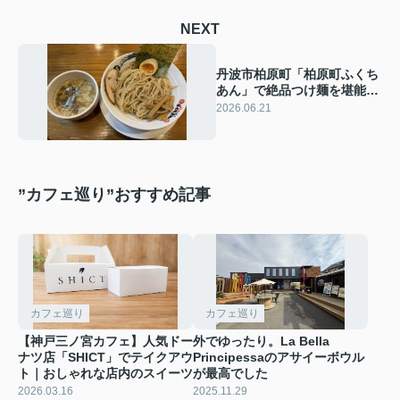
NEXT
丹波市柏原町「柏原町ふくち
あん」で絶品つけ麺を堪能し
ました！
2026.06.21
”カフェ巡り”おすすめ記事
カフェ巡り
カフェ巡り
【神戸三ノ宮カフェ】人気ドー
外でゆったり。La Bella
ナツ店「SHICT」でテイクアウ
Principessaのアサイーボウル
ト｜おしゃれな店内のスイーツ
が最高でした
2026.03.16
2025.11.29