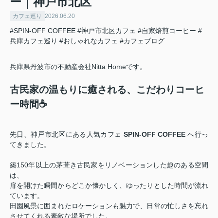
ー｜神戸市北区
カフェ巡り
2026.06.20
#SPIN-OFF COFFEE
#神戸市北区カフェ
#自家焙煎コーヒー
#
兵庫カフェ巡り
#おしゃれなカフェ
#カフェブログ
兵庫県丹波市の不動産会社Nitta Homeです。
古民家の温もりに癒される、こだわりコーヒ
ー時間☕
先日、神戸市北区にある人気カフェ
SPIN-OFF COFFEE
へ行っ
てきました。
築150年以上の茅葺き古民家をリノベーションした趣のある空間
は、
扉を開けた瞬間からどこか懐かしく、ゆったりとした時間が流れ
ています。
田園風景に囲まれたロケーションも魅力で、日常の忙しさを忘れ
させてくれる素敵な場所でした。