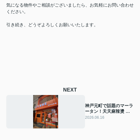
気になる物件やご相談がございましたら、お気軽にお問い合わせ
ください。
引き続き、どうぞよろしくお願いいたします。
NEXT
神戸元町で話題のマーラ
ータン！天天麻辣燙 神
戸元町店へ行ってきまし
2026.06.16
た