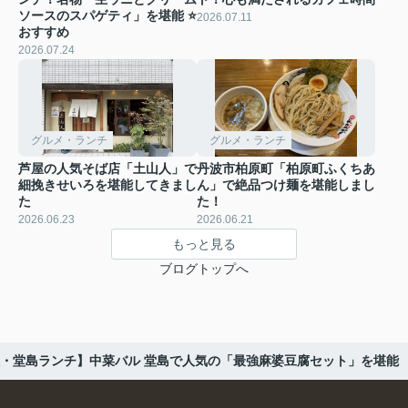
ソースのスパゲティ」を堪能 ⭐
2026.07.11
おすすめ
2026.07.24
グルメ・ランチ
グルメ・ランチ
芦屋の人気そば店「土山人」で
丹波市柏原町「柏原町ふくちあ
細挽きせいろを堪能してきまし
ん」で絶品つけ麺を堪能しまし
た
た！
2026.06.23
2026.06.21
もっと見る
ブログトップへ
・堂島ランチ】中菜バル 堂島で人気の「最強麻婆豆腐セット」を堪能