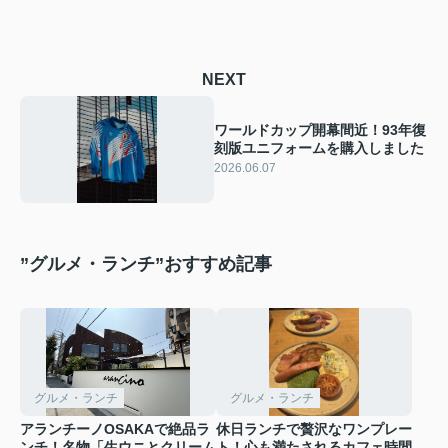
NEXT
ワールドカップ開幕間近！93年復
刻版ユニフォームを購入しました
2026.06.07
”グルメ・ランチ”おすすめ記事
グルメ・ランチ
グルメ・ランチ
アランチーノOSAKAで絶品ラ
休日ランチで贅沢なワンプレー
ンチ！名物「生ウニとクリーム
ト！心も満たされるカフェ時間