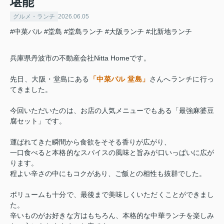
堪能
グルメ・ランチ
2026.06.05
#中菜バル
#堂島
#堂島ランチ
#大阪ランチ
#北新地ランチ
兵庫県丹波市の不動産会社Nitta Homeです。
先日、大阪・堂島にある
「中菜バル 堂島」
さんへランチに行っ
てきました。
今回いただいたのは、お店の人気メニューでもある「最強麻婆豆
腐セット」です。
運ばれてきた瞬間から食欲をそそる香りが広がり、
一口食べると本格的なスパイスの風味と旨みが口いっぱいに広が
ります。
程よい辛さの中にもコクがあり、ご飯との相性も抜群でした。
ボリュームも十分で、最後まで美味しくいただくことができまし
た。
辛いものがお好きな方はもちろん、本格的な中華ランチを楽しみ