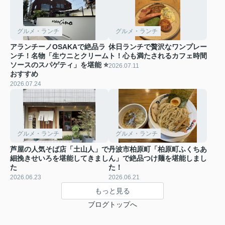
グルメ・ランチ
グルメ・ランチ
アランチーノOSAKAで絶品ラ
休日ランチで贅沢なワンプレー
ンチ！名物「生ウニとクリーム
ト！心も満たされるカフェ時間
ソースのスパゲティ」を堪能 ⭐
2026.07.11
おすすめ
2026.07.24
グルメ・ランチ
グルメ・ランチ
芦屋の人気そば店「土山人」で
丹波市柏原町「柏原町ふくちあ
細挽きせいろを堪能してきまし
ん」で絶品つけ麺を堪能しまし
た
た！
2026.06.23
2026.06.21
もっと見る
ブログトップへ