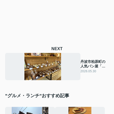
NEXT
丹波市柏原町の
人気パン屋「穂
音」さんとパン
2026.05.30
の自動販売機
”グルメ・ランチ”おすすめ記事