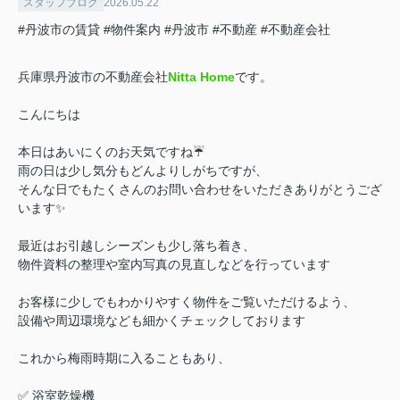
スタッフブログ
2026.05.22
#丹波市の賃貸
#物件案内
#丹波市
#不動産
#不動産会社
兵庫県丹波市の不動産会社
Nitta Home
です。
こんにちは
本日はあいにくのお天気ですね☔
雨の日は少し気分もどんよりしがちですが、
そんな日でもたくさんのお問い合わせをいただきありがとうござ
います✨
最近はお引越しシーズンも少し落ち着き、
物件資料の整理や室内写真の見直しなどを行っています
お客様に少しでもわかりやすく物件をご覧いただけるよう、
設備や周辺環境なども細かくチェックしております
これから梅雨時期に入ることもあり、
✅ 浴室乾燥機