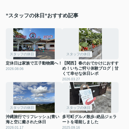
”スタッフの休日”おすすめ記事
スタッフの休日
スタッフの休日
定休日は家族で王子動物園へ！
【関西】春のおでかけにおすす
め！いちご狩り体験ブログ｜甘
2026.08.06
くて幸せな休日レポ
2026.03.27
スタッフの休日
スタッフの休日
沖縄旅行でリフレッシュ|青い
多可町グルメ散歩♪絶品ジェラ
海と空に癒された休日
ートを堪能しました
2026.01.17
2025.09.16