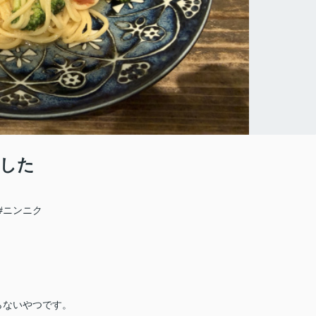
した
#ニンニク
らないやつです。