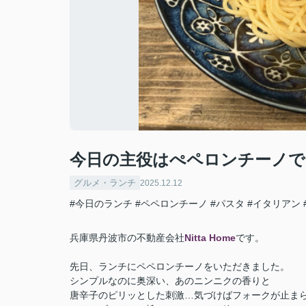
今日の主役はぺペロンチーノで
グルメ・ランチ
2025.12.12
#今日のランチ
#ペペロンチーノ
#パスタ
#イタリアン
兵庫県丹波市の不動産会社
Nitta Home
です。
先日、ランチにペペロンチーノをいただきました。
シンプルなのに奥深い、あのニンニクの香りと
唐辛子のピリッとした刺激…気づけばフォークが止ま