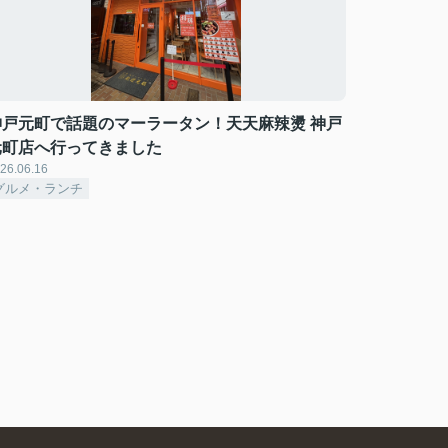
神戸元町で話題のマーラータン！天天麻辣燙 神戸
元町店へ行ってきました
26.06.16
グルメ・ランチ