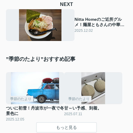
NEXT
Nitta Homeのご近所グル
メ！麺屋ともさんの中華そ
ばを堪能
2025.12.02
”季節のたより”おすすめ記事
季節のたより
季節のたより
ついに初雪！丹波市が一夜で冬
甘～い予感、到着。
景色に
2025.07.11
2025.12.05
もっと見る