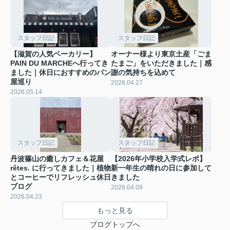
スタッフ日記
スタッフ日記
【滋賀の人気ベーカリー】
オーナー様より東京土産「ごま
PAIN DU MARCHEへ行ってき
たまご」をいただきました｜感
ました｜休日におすすめのパン
謝の気持ちを込めて
屋巡り
2026.04.27
2026.05.14
スタッフ日記
スタッフ日記
丹波篠山の癒しカフェ＆花屋
【2026年小学校入学式レポ】
rêtes. に行ってきました｜植物
新一年生の晴れの日に参加して
とコーヒーでリフレッシュ休日
きました
ブログ
2026.04.09
2026.04.23
もっと見る
ブログトップへ