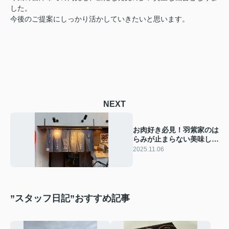
した。
今後のご提案にしっかり活かしていきたいと思います。
NEXT
お肉好き必見！羽紫家のは
らみが止まらない美味し
さ！
2025.11.06
”スタッフ日記”おすすめ記事