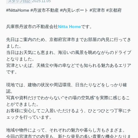
スタッフ日記
2025.11.05
#NittaHome
#丹波市不動産
#内見レポート
#宮津市
#京都府
兵庫県丹波市の不動産会社
Nitta Home
です。
先日はご案内のため、京都府宮津市までお部屋の内見に行ってき
ました。
当日はお天気にも恵まれ、海沿いの風景を眺めながらのドライブ
となりました。
宮津といえば、天橋立や海の幸などでも知られる魅力あるエリア
です。
現地では、建物の状況や周辺環境、日当たりなどをしっかり確
認。
写真や資料だけでわからない"その場の空気感"を実際に感じるこ
とができました。
お客様に安心してご入居いただけるよう、ひとつひとつ丁寧にチ
ェックを行っています。
地域や物件によって、それぞれの魅力や暮らし方もさまざま。
今回の宮津市での内見も、新たな発見の多い貴重な機会となりま