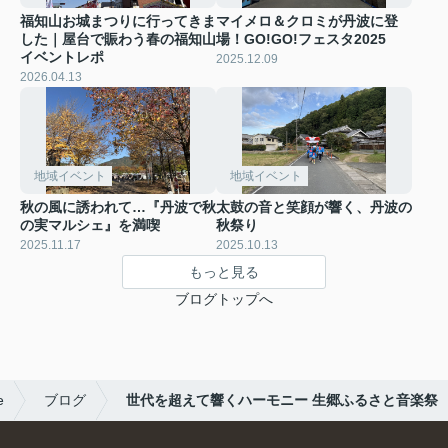
福知山お城まつりに行ってきま
マイメロ＆クロミが丹波に登
した｜屋台で賑わう春の福知山
場！GO!GO!フェスタ2025
イベントレポ
2025.12.09
2026.04.13
地域イベント
地域イベント
秋の風に誘われて…『丹波で秋
太鼓の音と笑顔が響く、丹波の
の実マルシェ』を満喫
秋祭り
2025.11.17
2025.10.13
もっと見る
ブログトップへ
e
ブログ
世代を超えて響くハーモニー 生郷ふるさと音楽祭