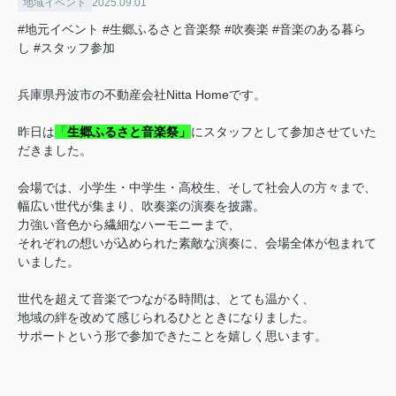
地域イベント
2025.09.01
#地元イベント
#生郷ふるさと音楽祭
#吹奏楽
#音楽のある暮ら
し
#スタッフ参加
兵庫県丹波市の不動産会社Nitta Homeです。
昨日は
「
生郷ふるさと音楽祭」
にスタッフとして参加させていた
だきました。
会場では、小学生・中学生・高校生、そして社会人の方々まで、
幅広い世代が集まり、吹奏楽の演奏を披露。
力強い音色から繊細なハーモニーまで、
それぞれの想いが込められた素敵な演奏に、会場全体が包まれて
いました。
世代を超えて音楽でつながる時間は、とても温かく、
地域の絆を改めて感じられるひとときになりました。
サポートという形で参加できたことを嬉しく思います。