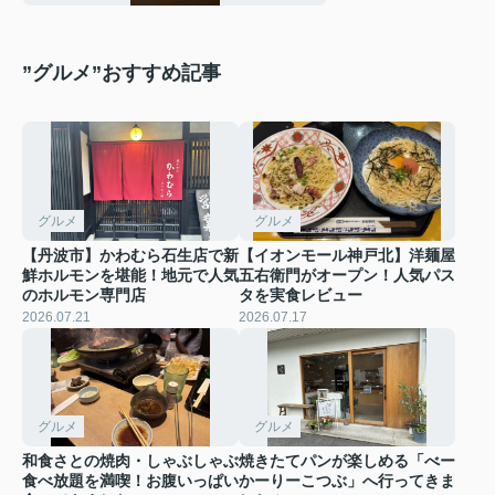
”グルメ”おすすめ記事
グルメ
グルメ
【丹波市】かわむら石生店で新
【イオンモール神戸北】洋麺屋
鮮ホルモンを堪能！地元で人気
五右衛門がオープン！人気パス
のホルモン専門店
タを実食レビュー
2026.07.21
2026.07.17
グルメ
グルメ
和食さとの焼肉・しゃぶしゃぶ
焼きたてパンが楽しめる「べー
食べ放題を満喫！お腹いっぱい
かーりーこつぶ」へ行ってきま