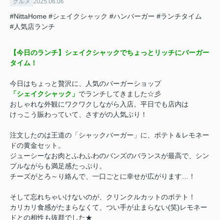
グルメ
2025.06.06
#NittaHome
#シェイクシャック
#ハンバーガー
#ランチタイム
#人気店ランチ
【今日のランチ】シェイクシャックでちょっとリッチにバーガー
タイム！
今日はちょっと贅沢に、人気のバーガーショップ
「シェイクシャック」
でランチしてきました☆彡
おしゃれな外観にワクワクしながら入店。平日でも店内は
けっこう賑わっていて、さすがの人気ぶり！
注文したのは王道の「シャックバーガー」に、ポテト＆レモネー
ドの黄金セット。
ジューシーなお肉とふわふわのバンズのバランスが最高で、シン
プルながらも満足感たっぷり。
チーズがとろ～り絡んで、一口ごとに幸せが広がります…！
そして忘れちゃいけないのが、クリンクルカットのポテト！
カリカリ食感がたまらなくて、つい手が止まらない(笑)レモネー
ドとの相性も抜群でした★