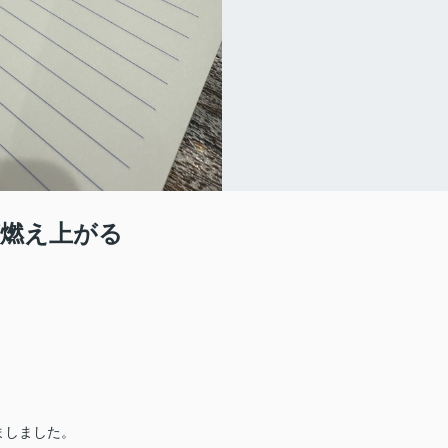
が燃え上がる
ましました。