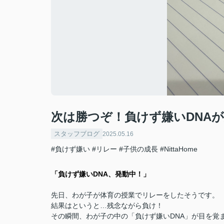
次は勝つぞ！負けず嫌いDNA
スタッフブログ
2025.05.16
#負けず嫌い
#リレー
#子供の成長
#NittaHome
「負けず嫌いDNA、発動中！」
先日、わが子が体育の授業でリレーをしたそうです。
結果はというと…残念ながら負け！
その瞬間、わが子の中の「負けず嫌いDNA」が目を覚