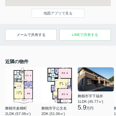
地図アプリで見る
メールで共有する
LINEで共有する
近隣の物件
舞鶴市字下福井
1LDK (45.77㎡)
5.9
万円
舞鶴市倉梯町
舞鶴市字公文名
2LDK (57.08㎡)
2DK (51.06㎡)
1