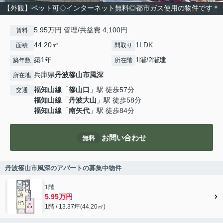
【外観】ペット可◇インターネット無料◎都市ガス使用の物件です＊
5.95万円 管理/共益費 4,100円
賃料
44.20㎡
1LDK
面積
間取り
築1年
1階/2階建
築年数
所在階
兵庫県
丹波篠山市
風深
所在地
福知山線
「
篠山口
」駅 徒歩57分
交通
福知山線
「
丹波大山
」駅 徒歩58分
福知山線
「
南矢代
」駅 徒歩84分
お問い合わせ
無料
丹波篠山市風深のアパートの募集中物件
1階
5.95万円
1階 / 13.37坪(44.20㎡)