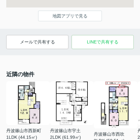
地図アプリで見る
メールで共有する
LINEで共有する
近隣の物件
丹波篠山市西新町
丹波篠山市宇土
丹波篠山市西吹
1LDK (44.15㎡)
2LDK (61.99㎡)
2