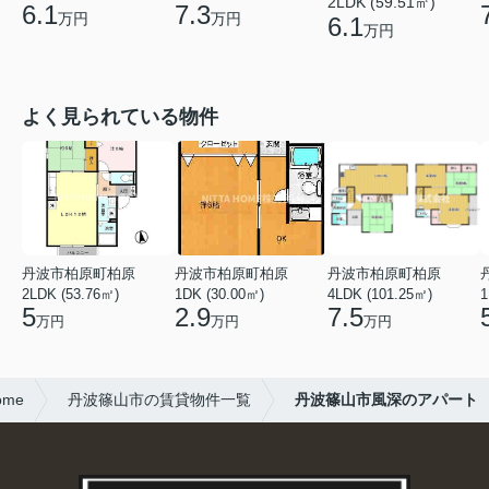
2LDK (59.51㎡)
6.1
7.3
万円
万円
6.1
万円
よく見られている物件
丹波市柏原町柏原
丹波市柏原町柏原
丹波市柏原町柏原
2LDK (53.76㎡)
1DK (30.00㎡)
4LDK (101.25㎡)
1
5
2.9
7.5
万円
万円
万円
me
丹波篠山市の賃貸物件一覧
丹波篠山市風深のアパート