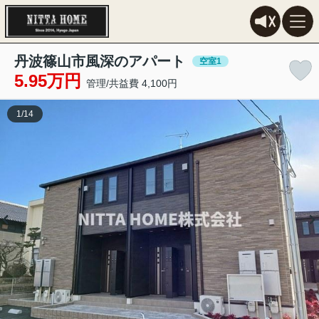
丹波篠山市風深のアパート
空室1
5.95万円
管理/共益費 4,100円
1
/
14