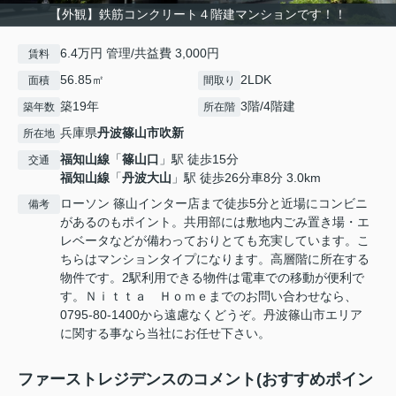
【外観】鉄筋コンクリート４階建マンションです！！
6.4万円 管理/共益費 3,000円
賃料
56.85㎡
2LDK
面積
間取り
築19年
3階/4階建
築年数
所在階
兵庫県
丹波篠山市
吹新
所在地
福知山線
「
篠山口
」駅 徒歩15分
交通
福知山線
「
丹波大山
」駅 徒歩26分車8分 3.0km
ローソン 篠山インター店まで徒歩5分と近場にコンビニ
備考
があるのもポイント。共用部には敷地内ごみ置き場・エ
レベータなどが備わっておりとても充実しています。こ
ちらはマンションタイプになります。高層階に所在する
物件です。2駅利用できる物件は電車での移動が便利で
す。Ｎｉｔｔａ Ｈｏｍｅまでのお問い合わせなら、
0795-80-1400から遠慮なくどうぞ。丹波篠山市エリア
に関する事なら当社にお任せ下さい。
ファーストレジデンスのコメント(おすすめポイン