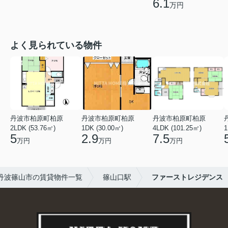
6.1
万円
よく見られている物件
丹波市柏原町柏原
丹波市柏原町柏原
丹波市柏原町柏原
2LDK (53.76㎡)
1DK (30.00㎡)
4LDK (101.25㎡)
1
5
2.9
7.5
万円
万円
万円
丹波篠山市の賃貸物件一覧
篠山口駅
ファーストレジデンス