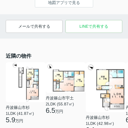
地図アプリで見る
メールで共有する
LINEで共有する
近隣の物件
丹波篠山市宇土
2LDK (55.87㎡)
丹波篠山市杉
6.5
万円
1LDK (41.87㎡)
1
丹波篠山市杉
5.9
万円
1LDK (42.98㎡)