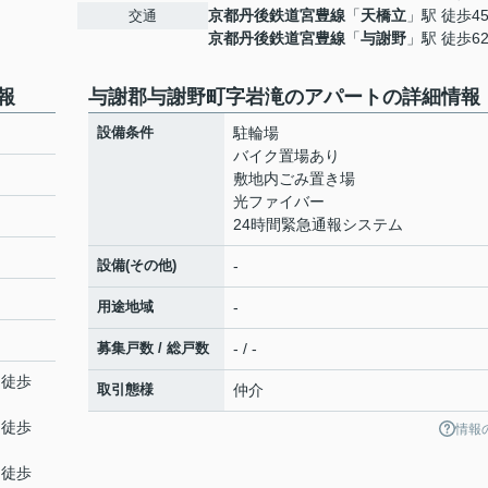
京都丹後鉄道宮豊線
「
天橋立
」駅 徒歩4
交通
京都丹後鉄道宮豊線
「
与謝野
」駅 徒歩6
報
与謝郡与謝野町字岩滝のアパートの詳細情報
設備条件
駐輪場
バイク置場あり
敷地内ごみ置き場
光ファイバー
24時間緊急通報システム
設備(その他)
-
用途地域
-
募集戸数 / 総戸数
- / -
 徒歩
取引態様
仲介
 徒歩
情報
 徒歩