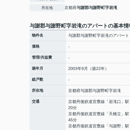
京都府
与謝郡与謝野町
字岩滝
所在地
与謝郡与謝野町字岩滝のアパートの基本情
物件名
与謝郡与謝野町字岩滝のアパート
価格
-
管理/共益費
-
築年月
2003年9月（築22年）
総戸数
-
所在地
京都府
与謝郡与謝野町
字岩滝
交通
京都丹後鉄道宮豊線
「
岩滝口
」駅
20分
京都丹後鉄道宮豊線
「
天橋立
」駅
45分
京都丹後鉄道宮豊線
「
与謝野
」駅