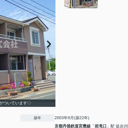
がついています◇
2003年9月(築22年)
築年
京都丹後鉄道宮豊線
「
岩滝口
」駅 徒歩2