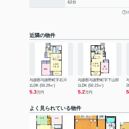
62分
近隣の物件
与謝郡与謝野町字石川
与謝郡与謝野町字下山田
1LDK (50.29㎡)
1LDK (50.23㎡)
2
5.3
5.2
5
万円
万円
よく見られている物件