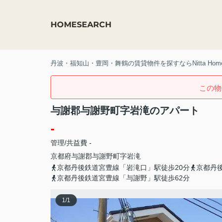
HOME
SEARCH
丹波・福知山・豊岡・舞鶴の賃貸物件を探すならNitta Hom
この物
与謝郡与謝野町字岩滝のアパート
-
管理/共益費 -
京都府
与謝郡与謝野町
字岩滝
京都丹後鉄道宮豊線「岩滝口」駅徒歩20分
京都丹
京都丹後鉄道宮豊線「与謝野」駅徒歩62分
1
/
1