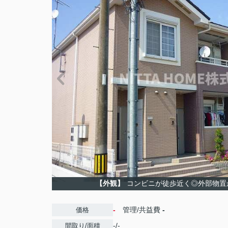
【外観】
コンビニが徒歩近く◎外部物置
-
管理/共益費
-
価格
-/-
間取り/面積