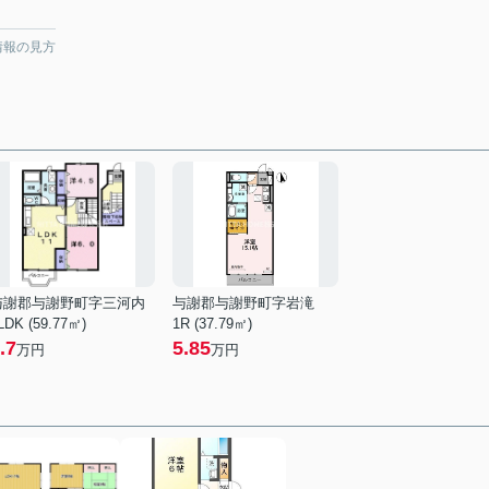
情報の見方
与謝郡与謝野町字三河内
与謝郡与謝野町字岩滝
LDK (59.77㎡)
1R (37.79㎡)
.7
5.85
万円
万円