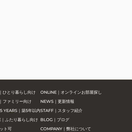
LE｜ひとり暮らし向け
ONLINE｜オンラインお部屋探し
LY｜ファミリー向け
NEWS｜更新情報
 5 YEARS｜築5年以内
STAFF｜スタッフ紹介
LE｜ふたり暮らし向け
BLOG｜ブログ
ペット可
COMPANY｜弊社について