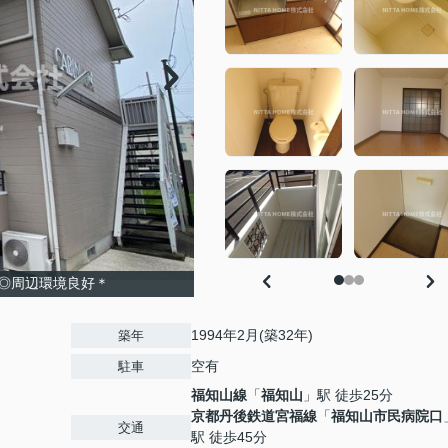
◎周辺環境良好＊
1994年2月(築32年)
築年
空有
駐車
福知山線
「
福知山
」駅 徒歩25分
京都丹後鉄道宮福線
「
福知山市民病院口
交通
駅 徒歩45分