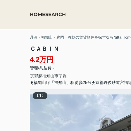
HOME
SEARCH
丹波・福知山・豊岡・舞鶴の賃貸物件を探すならNitta Hom
ＣＡＢＩＮ
4.2万円
管理/共益費 -
京都府
福知山市
字堀
福知山線「福知山」駅徒歩25分
京都丹後鉄道宮福線
1
/
19