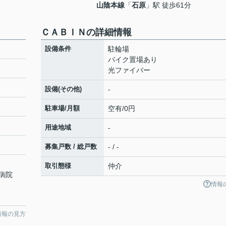
山陰本線
「
石原
」駅 徒歩61分
ＣＡＢＩＮの詳細情報
設備条件
駐輪場
バイク置場あり
光ファイバー
設備(その他)
-
駐車場/月額
空有/0円
用途地域
-
募集戸数 / 総戸数
- / -
取引態様
仲介
病院
情報
情報の見方