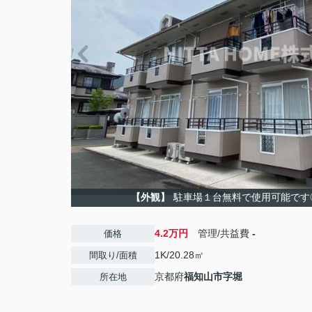
【外観】
駐車場１台無料で使用可能です
4.2万円
管理/共益費
-
価格
1K/20.28㎡
間取り/面積
京都府
福知山市
字堀
所在地