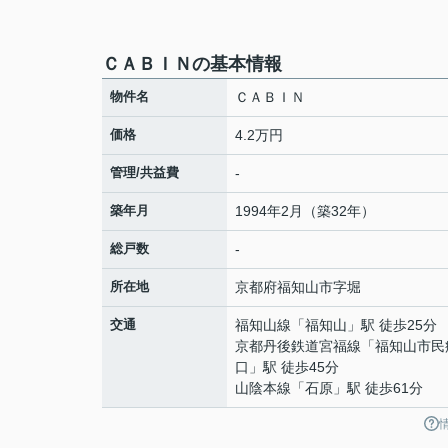
ＣＡＢＩＮの基本情報
物件名
ＣＡＢＩＮ
価格
4.2万円
管理/共益費
-
築年月
1994年2月（築32年）
総戸数
-
所在地
京都府
福知山市
字堀
交通
福知山線
「
福知山
」駅 徒歩25分
京都丹後鉄道宮福線
「
福知山市民
口
」駅 徒歩45分
山陰本線
「
石原
」駅 徒歩61分