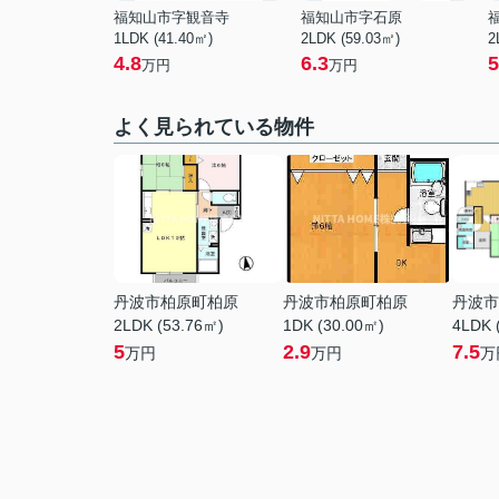
福知山市字観音寺
福知山市字石原
1LDK (41.40㎡)
2LDK (59.03㎡)
2
4.8
6.3
5
万円
万円
よく見られている物件
丹波市柏原町柏原
丹波市柏原町柏原
丹波市
2LDK (53.76㎡)
1DK (30.00㎡)
4LDK 
5
2.9
7.5
万円
万円
万