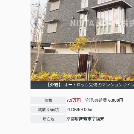
【外観】
オートロック完備のマンション◇イ
7.9万円
管理/共益費
6,000円
価格
2LDK/59.00㎡
間取り/面積
京都府
舞鶴市
字福来
所在地