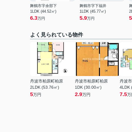
舞鶴市字余部下
舞鶴市字下福井
1LDK (44.52㎡)
1LDK (45.77㎡)
2
6.3
5.9
5
万円
万円
よく見られている物件
丹波市柏原町柏原
丹波市柏原町柏原
丹波市
2LDK (53.76㎡)
1DK (30.00㎡)
4LDK 
5
2.9
7.5
万円
万円
万