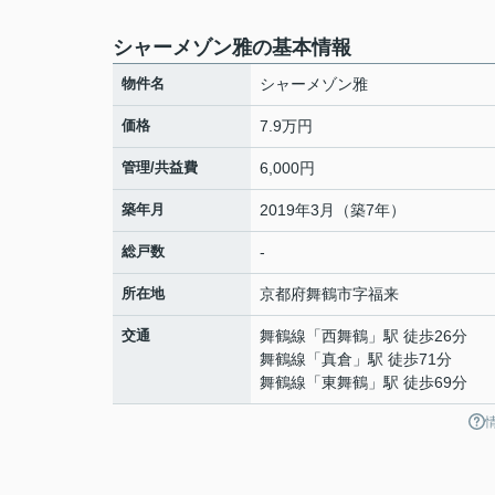
シャーメゾン雅の基本情報
物件名
シャーメゾン雅
価格
7.9万円
管理/共益費
6,000円
築年月
2019年3月（築7年）
総戸数
-
所在地
京都府
舞鶴市
字福来
交通
舞鶴線
「
西舞鶴
」駅 徒歩26分
舞鶴線
「
真倉
」駅 徒歩71分
舞鶴線
「
東舞鶴
」駅 徒歩69分