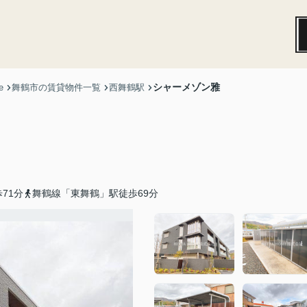
シャーメゾン雅
e
舞鶴市の賃貸物件一覧
西舞鶴駅
71分
舞鶴線「東舞鶴」駅徒歩69分