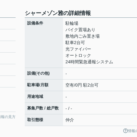
シャーメゾン雅の詳細情報
設備条件
駐輪場
バイク置場あり
敷地内ごみ置き場
駐車2台可
光ファイバー
オートロック
24時間緊急通報システム
設備(その他)
-
駐車場/月額
空有/0円 駐2台可
用途地域
-
募集戸数 / 総戸数
- / -
情報の見方
取引態様
仲介
情報