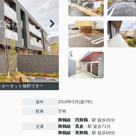
ンターネット無料です＊
2019年3月(築7年)
築年
空有
駐車
舞鶴線
「
西舞鶴
」駅 徒歩26分
舞鶴線
「
真倉
」駅 徒歩71分
交通
舞鶴線
「
東舞鶴
」駅 徒歩69分