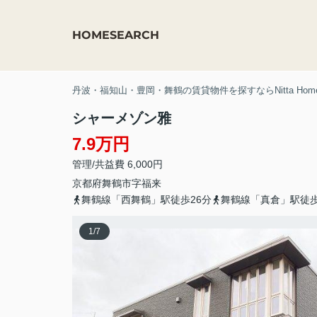
HOME
SEARCH
丹波・福知山・豊岡・舞鶴の賃貸物件を探すならNitta Hom
シャーメゾン雅
7.9万円
管理/共益費 6,000円
京都府
舞鶴市
字福来
舞鶴線「西舞鶴」駅徒歩26分
舞鶴線「真倉」駅徒歩
1
/
7