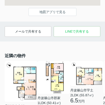
地図アプリで見る
メールで共有する
LINEで共有する
近隣の物件
丹波篠山市宇土
2LDK (55.87㎡)
丹波篠山市郡家
6.5
万円
1LDK (50.41㎡)
2