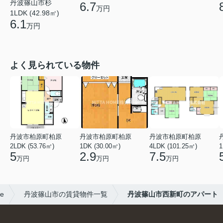
丹波篠山市杉
6.7
万円
1LDK (42.98㎡)
6.1
万円
よく見られている物件
丹波市柏原町柏原
丹波市柏原町柏原
丹波市柏原町柏原
2LDK (53.76㎡)
1DK (30.00㎡)
4LDK (101.25㎡)
1
5
2.9
7.5
万円
万円
万円
e
丹波篠山市の賃貸物件一覧
丹波篠山市西新町のアパート