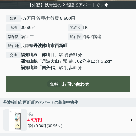
【外観】鉄骨造の２階建てアパートです◆
4.9万円 管理/共益費 5,500円
賃料
30.96㎡
1K
面積
間取り
築18年
2階/2階建
築年数
所在階
兵庫県
丹波篠山市
西新町
所在地
福知山線
「
篠山口
」駅 徒歩61分
交通
福知山線
「
丹波大山
」駅 徒歩62分車12分 5.2km
福知山線
「
南矢代
」駅 徒歩88分
お問い合わせ
無料
丹波篠山市西新町のアパートの募集中物件
2階
4.9万円
2階 / 9.36坪(30.96㎡)