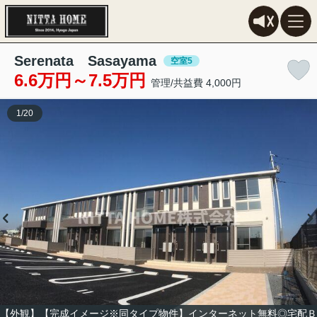
Serenata Sasayama
空室5
6.6万円～7.5万円
管理/共益費 4,000円
1
/
20
【外観】【完成イメージ※同タイプ物件】インターネット無料◎宅配Ｂ