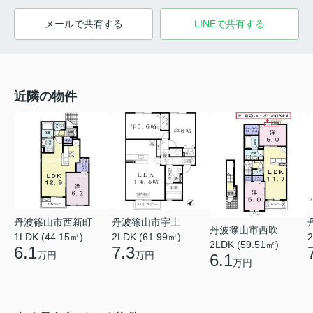
メールで共有する
LINEで共有する
近隣の物件
丹波篠山市西新町
丹波篠山市宇土
丹波篠山市西吹
1LDK (44.15㎡)
2LDK (61.99㎡)
2
2LDK (59.51㎡)
6.1
7.3
万円
万円
6.1
万円