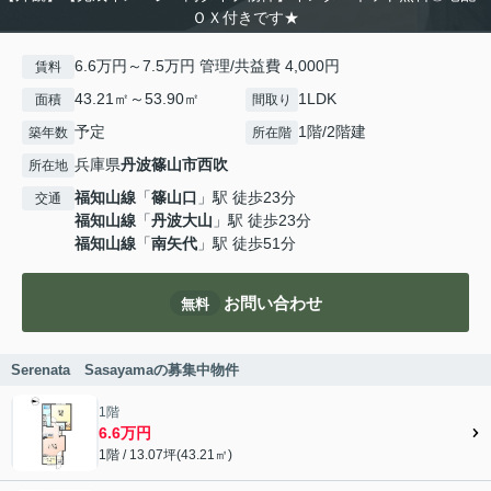
ＯＸ付きです★
6.6万円～7.5万円 管理/共益費 4,000円
賃料
43.21㎡～53.90㎡
1LDK
面積
間取り
予定
1階/2階建
築年数
所在階
兵庫県
丹波篠山市
西吹
所在地
福知山線
「
篠山口
」駅 徒歩23分
交通
福知山線
「
丹波大山
」駅 徒歩23分
福知山線
「
南矢代
」駅 徒歩51分
お問い合わせ
無料
Serenata Sasayamaの募集中物件
1階
6.6万円
1階 / 13.07坪(43.21㎡)