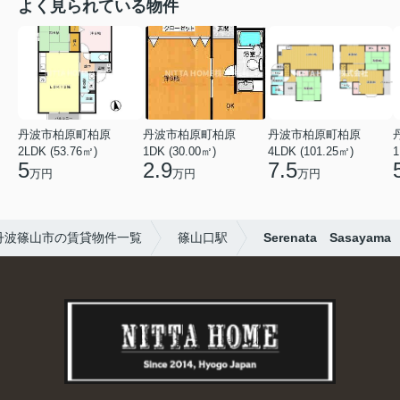
よく見られている物件
丹波市柏原町柏原
丹波市柏原町柏原
丹波市柏原町柏原
2LDK (53.76㎡)
1DK (30.00㎡)
4LDK (101.25㎡)
1
5
2.9
7.5
万円
万円
万円
丹波篠山市の賃貸物件一覧
篠山口駅
Serenata Sasayama