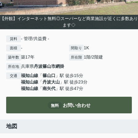
【外観】インターネット無料◎スーパーなど商業施設が近くに多数あり
ます◇
- 管理/共益費 -
賃料
-
1K
面積
間取り
築17年
1階/2階建
築年数
所在階
兵庫県
丹波篠山市
網掛
所在地
福知山線
「
篠山口
」駅 徒歩15分
交通
福知山線
「
丹波大山
」駅 徒歩23分
福知山線
「
南矢代
」駅 徒歩47分
お問い合わせ
無料
地図