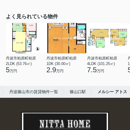
よく見られている物件
丹波市柏原町柏原
丹波市柏原町柏原
丹波市柏原町柏原
2LDK (53.76㎡)
1DK (30.00㎡)
4LDK (101.25㎡)
1
5
2.9
7.5
万円
万円
万円
丹波篠山市の賃貸物件一覧
篠山口駅
メルシー アトス