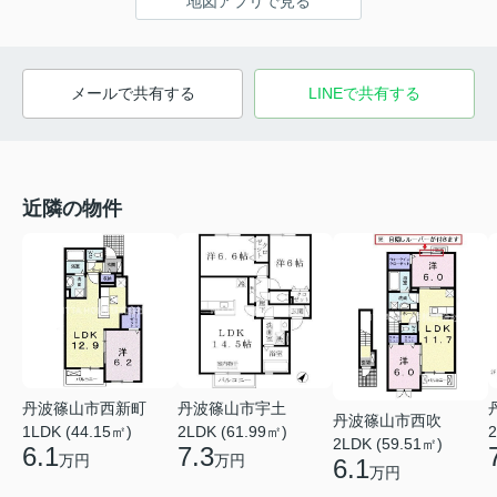
地図アプリで見る
メールで共有する
LINEで共有する
近隣の物件
丹波篠山市西新町
丹波篠山市宇土
丹波篠山市西吹
1LDK (44.15㎡)
2LDK (61.99㎡)
2
2LDK (59.51㎡)
6.1
7.3
万円
万円
6.1
万円