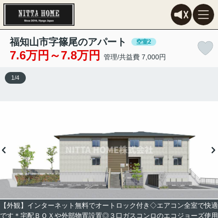
福知山市字篠尾のアパート
空室2
7.6万円～7.8万円
管理/共益費 7,000円
1
/
4
【外観】インターネット無料でオートロック付き◇エアコン全室で快適
です＊宅配ＢＯＸや外部物置設置◎３口ガスコンロのエコジョーズ使用