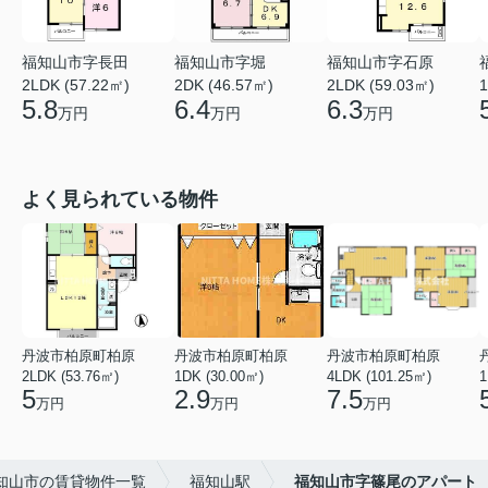
福知山市字長田
福知山市字堀
福知山市字石原
2LDK (57.22㎡)
2DK (46.57㎡)
2LDK (59.03㎡)
1
5.8
6.4
6.3
万円
万円
万円
よく見られている物件
丹波市柏原町柏原
丹波市柏原町柏原
丹波市柏原町柏原
2LDK (53.76㎡)
1DK (30.00㎡)
4LDK (101.25㎡)
1
5
2.9
7.5
万円
万円
万円
知山市の賃貸物件一覧
福知山駅
福知山市字篠尾のアパート