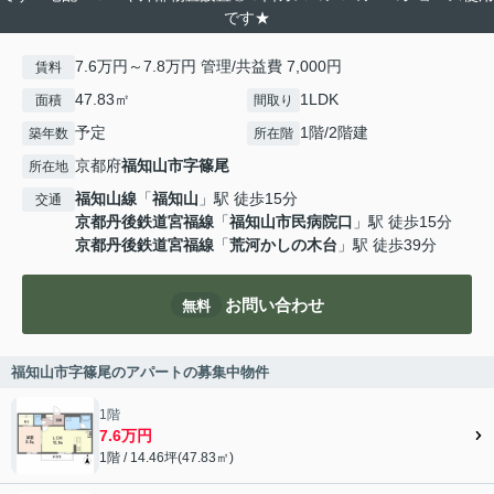
です★
7.6万円～7.8万円 管理/共益費 7,000円
賃料
47.83㎡
1LDK
面積
間取り
予定
1階/2階建
築年数
所在階
京都府
福知山市
字篠尾
所在地
福知山線
「
福知山
」駅 徒歩15分
交通
京都丹後鉄道宮福線
「
福知山市民病院口
」駅 徒歩15分
京都丹後鉄道宮福線
「
荒河かしの木台
」駅 徒歩39分
お問い合わせ
無料
福知山市字篠尾のアパートの募集中物件
1階
7.6万円
1階 / 14.46坪(47.83㎡)